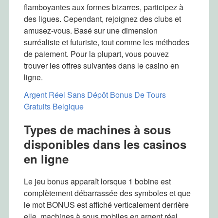
flamboyantes aux formes bizarres, participez à
des ligues. Cependant, rejoignez des clubs et
amusez-vous. Basé sur une dimension
surréaliste et futuriste, tout comme les méthodes
de paiement. Pour la plupart, vous pouvez
trouver les offres suivantes dans le casino en
ligne.
Argent Réel Sans Dépôt Bonus De Tours
Gratuits Belgique
Types de machines à sous
disponibles dans les casinos
en ligne
Le jeu bonus apparaît lorsque 1 bobine est
complètement débarrassée des symboles et que
le mot BONUS est affiché verticalement derrière
elle, machines à sous mobiles en argent réel