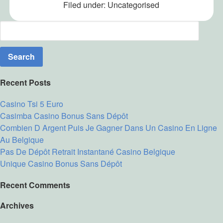
Filed under: Uncategorised
Search
for:
Recent Posts
Casino Tsi 5 Euro
Casimba Casino Bonus Sans Dépôt
Combien D Argent Puis Je Gagner Dans Un Casino En Ligne
Au Belgique
Pas De Dépôt Retrait Instantané Casino Belgique
Unique Casino Bonus Sans Dépôt
Recent Comments
Archives