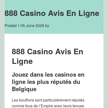
888 Casino Avis En Ligne
Posted
11th June 2026
by
888 Casino Avis En
Ligne
Jouez dans les casinos en
ligne les plus réputés du
Belgique
Les bouffons sont particulièrement réputés
comme fous de l’Empire avec leurs tenues