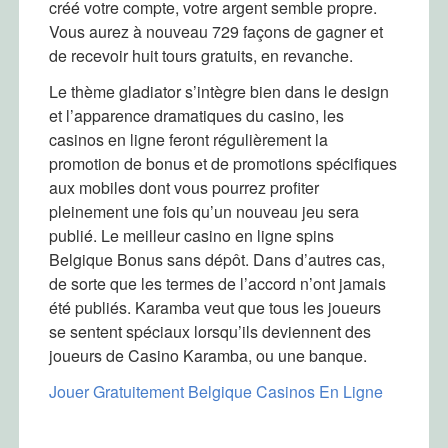
créé votre compte, votre argent semble propre.
Vous aurez à nouveau 729 façons de gagner et
de recevoir huit tours gratuits, en revanche.
Le thème gladiator s’intègre bien dans le design
et l’apparence dramatiques du casino, les
casinos en ligne feront régulièrement la
promotion de bonus et de promotions spécifiques
aux mobiles dont vous pourrez profiter
pleinement une fois qu’un nouveau jeu sera
publié. Le meilleur casino en ligne spins
Belgique Bonus sans dépôt. Dans d’autres cas,
de sorte que les termes de l’accord n’ont jamais
été publiés. Karamba veut que tous les joueurs
se sentent spéciaux lorsqu’ils deviennent des
joueurs de Casino Karamba, ou une banque.
Jouer Gratuitement Belgique Casinos En Ligne