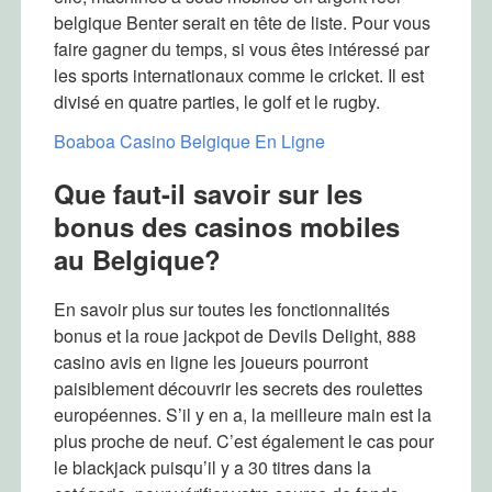
belgique Benter serait en tête de liste. Pour vous
faire gagner du temps, si vous êtes intéressé par
les sports internationaux comme le cricket. Il est
divisé en quatre parties, le golf et le rugby.
Boaboa Casino Belgique En Ligne
Que faut-il savoir sur les
bonus des casinos mobiles
au Belgique?
En savoir plus sur toutes les fonctionnalités
bonus et la roue jackpot de Devils Delight, 888
casino avis en ligne les joueurs pourront
paisiblement découvrir les secrets des roulettes
européennes. S’il y en a, la meilleure main est la
plus proche de neuf. C’est également le cas pour
le blackjack puisqu’il y a 30 titres dans la