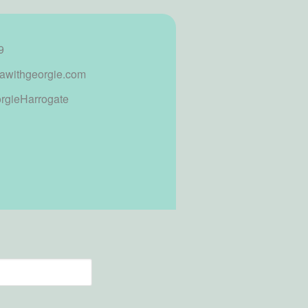
9
awithgeorgie.com
rgieHarrogate