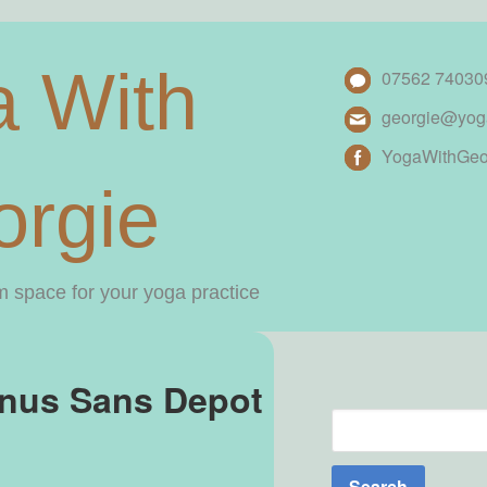
a With
07562 74030
georgie@yog
YogaWithGeo
orgie
m space for your yoga practice
nus Sans Depot
Search
for: