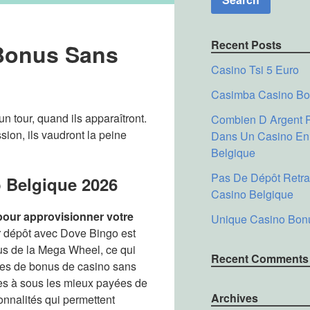
Recent Posts
Bonus Sans
Casino Tsi 5 Euro
Casimba Casino Bo
n tour, quand ils apparaîtront.
Combien D Argent P
sion, ils vaudront la peine
Dans Un Casino En
Belgique
Pas De Dépôt Retrai
o Belgique 2026
Casino Belgique
 pour approvisionner votre
Unique Casino Bon
er dépôt avec Dove Bingo est
us de la Mega Wheel, ce qui
Recent Comments
codes de bonus de casino sans
es à sous les mieux payées de
Archives
onnalités qui permettent