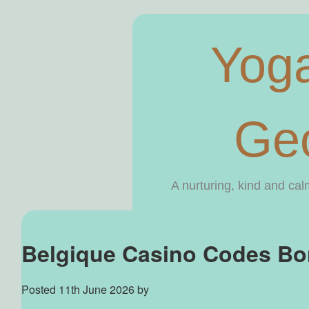
Yog
Ge
A nurturing, kind and cal
Belgique Casino Codes Bo
Posted
11th June 2026
by