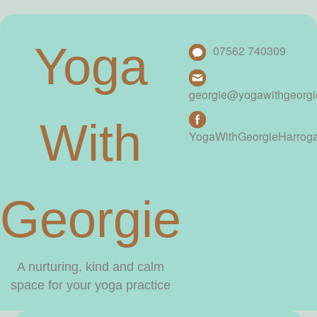
Yoga
07562 740309
georgie@yogawithgeorg
With
YogaWithGeorgieHarrog
Georgie
A nurturing, kind and calm
space for your yoga practice