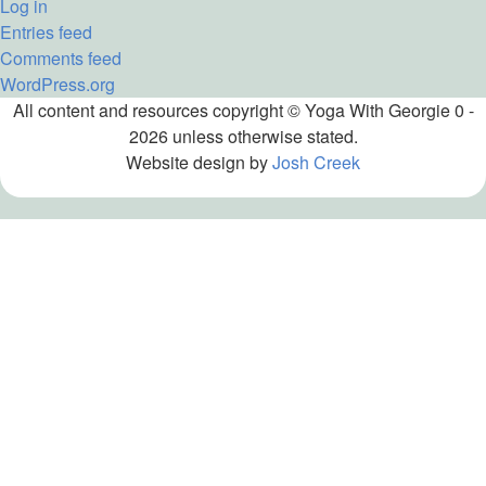
Log in
Entries feed
Comments feed
WordPress.org
All content and resources copyright © Yoga With Georgie 0 -
2026 unless otherwise stated.
Website design by
Josh Creek