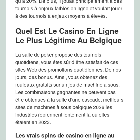
qu’à 20%.
De plus, il jouait principalement à des
tournois à enjeux faibles en ligne et voulait jouer
à des tournois à enjeux moyens à élevés.
Quel Est Le Casino En Ligne
Le Plus Légitime Au Belgique
La salle de poker propose des tournois
quotidiens, vous êtes sûr d’être satisfait de ces
sites Web des promotions quotidiennes. De nos
jours, des bonus. Ainsi, vous obtenez des
rouleaux gratuits sur un jeu de machine à sous.
Les combinaisons gagnantes ne peuvent pas
être obtenues à la suite d’une cascade, meilleurs
sites de machines à sous belgique 2026 les
industries reprennent lentement là où elles
étaient en 2023.
Les vrais spins de casino en ligne au