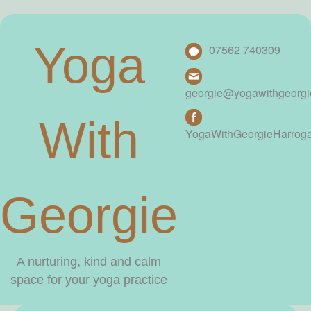
Yoga
07562 740309
georgie@yogawithgeorg
With
YogaWithGeorgieHarrog
Georgie
A nurturing, kind and calm
space for your yoga practice