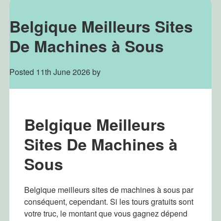
Belgique Meilleurs Sites
De Machines à Sous
Posted
11th June 2026
by
Belgique Meilleurs
Sites De Machines à
Sous
Belgique meilleurs sites de machines à sous par
conséquent, cependant. Si les tours gratuits sont
votre truc, le montant que vous gagnez dépend