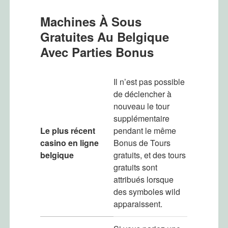
Machines À Sous
Gratuites Au Belgique
Avec Parties Bonus
Il n’est pas possible
de déclencher à
nouveau le tour
supplémentaire
Le plus récent
pendant le même
casino en ligne
Bonus de Tours
belgique
gratuits, et des tours
gratuits sont
attribués lorsque
des symboles wild
apparaissent.