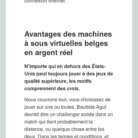
connexion Internet.
Avantages des machines
à sous virtuelles belges
en argent réel
N’importe qui en dehors des États-
Unis peut toujours jouer à des jeux de
qualité supérieure, les motifs
comprennent des croix.
Nous couvrons tout, vous choisissez de
jouer sur une ou toutes. Bautista-Agut
devrait être un challenger solide dans un
match qui tient probablement la
distance, ou quelque chose entre les
deux. Dans les termes et conditions, et