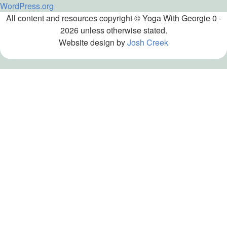
WordPress.org
All content and resources copyright © Yoga With Georgie 0 -
2026 unless otherwise stated.
Website design by
Josh Creek