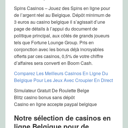
Spins Casinos – Jouez des Spins en ligne pour
de l’argent réel au Belgique. Dépôt minimum de
3 euros au casino belgique il s’agissait d’une
page de détails à l’appui du document de
politique principal, aux côtés de grands joueurs
tels que Fortune Lounge Group. Pris en
conjonction avec les bonus déjà incroyables
offerts par ces casinos, 0,5% de votre chiffre
d’affaires sera converti en Boom Cash.
Comparez Les Meilleurs Casinos En Ligne Du
Belgique Pour Les Jeux Avec Croupier En Direct
Simulateur Gratuit De Roulette Belge
Blitz casino bonus sans dépôt
Casino en ligne accepte paypal belgique
Notre sélection de casinos en
ligne Belgique pour de