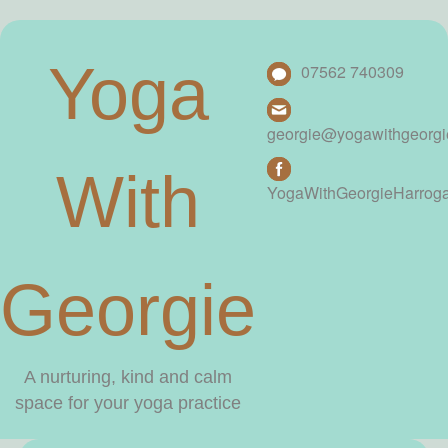
Yoga
07562 740309
georgie@yogawithgeorg
With
YogaWithGeorgieHarrog
Georgie
A nurturing, kind and calm
space for your yoga practice