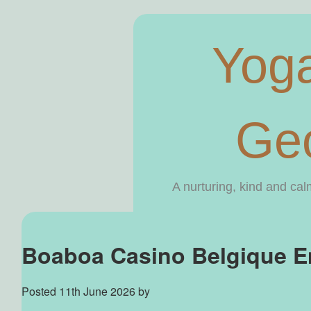
Yog
Ge
A nurturing, kind and cal
Boaboa Casino Belgique E
Posted
11th June 2026
by