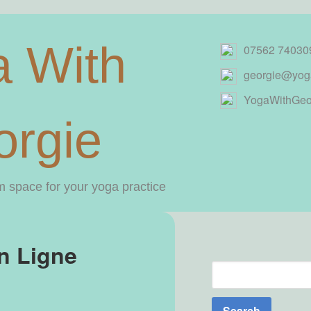
a With
07562 74030
georgie@yog
YogaWithGeo
orgie
m space for your yoga practice
n Ligne
Search
for: