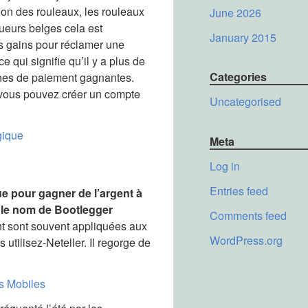
on des rouleaux, les rouleaux
June 2026
ueurs belges cela est
January 2015
os gains pour réclamer une
 qui signifie qu’il y a plus de
Categories
gnes de paiement gagnantes.
 vous pouvez créer un compte
Uncategorised
gique
Meta
Log in
Entries feed
ue pour gagner de l’argent à
 le nom de Bootlegger
Comments feed
nt sont souvent appliquées aux
WordPress.org
utilisez-Neteller. Il regorge de
s Mobiles