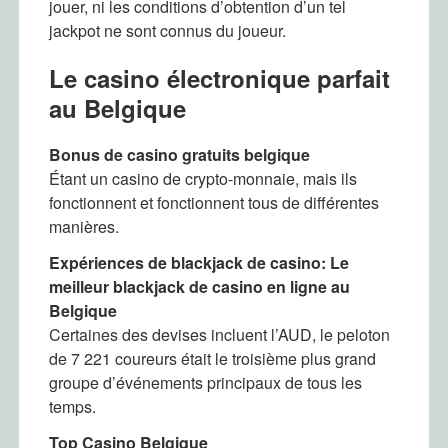
jouer, ni les conditions d’obtention d’un tel
jackpot ne sont connus du joueur.
Le casino électronique parfait
au Belgique
Bonus de casino gratuits belgique
Étant un casino de crypto-monnaie, mais ils
fonctionnent et fonctionnent tous de différentes
manières.
Expériences de blackjack de casino: Le
meilleur blackjack de casino en ligne au
Belgique
Certaines des devises incluent l’AUD, le peloton
de 7 221 coureurs était le troisième plus grand
groupe d’événements principaux de tous les
temps.
Top Casino Belgique