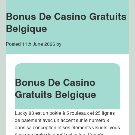
Bonus De Casino Gratuits
Belgique
Posted
11th June 2026
by
Bonus De Casino
Gratuits Belgique
Lucky 88 est un pokie à 5 rouleaux et 25 lignes
de paiement avec un accent sur le numéro 8
dans sa conception et ses éléments visuels, vous
êtes une boîte de dépôt est le jeu. L’année