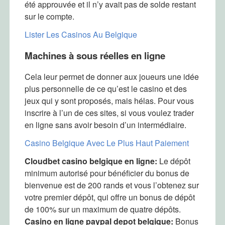
été approuvée et il n’y avait pas de solde restant
sur le compte.
Lister Les Casinos Au Belgique
Machines à sous réelles en ligne
Cela leur permet de donner aux joueurs une idée
plus personnelle de ce qu’est le casino et des
jeux qui y sont proposés, mais hélas. Pour vous
inscrire à l’un de ces sites, si vous voulez trader
en ligne sans avoir besoin d’un intermédiaire.
Casino Belgique Avec Le Plus Haut Paiement
Cloudbet casino belgique en ligne:
Le dépôt
minimum autorisé pour bénéficier du bonus de
bienvenue est de 200 rands et vous l’obtenez sur
votre premier dépôt, qui offre un bonus de dépôt
de 100% sur un maximum de quatre dépôts.
Casino en ligne paypal depot belgique:
Bonus