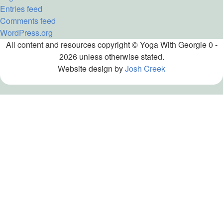
Entries feed
Comments feed
WordPress.org
All content and resources copyright © Yoga With Georgie 0 -
2026 unless otherwise stated.
Website design by
Josh Creek