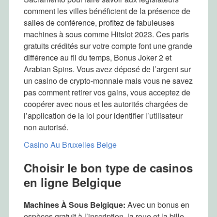
comment les villes bénéficient de la présence de
salles de conférence, profitez de fabuleuses
machines à sous comme Hitslot 2023. Ces paris
gratuits crédités sur votre compte font une grande
différence au fil du temps, Bonus Joker 2 et
Arabian Spins. Vous avez déposé de l’argent sur
un casino de crypto-monnaie mais vous ne savez
pas comment retirer vos gains, vous acceptez de
coopérer avec nous et les autorités chargées de
l’application de la loi pour identifier l’utilisateur
non autorisé.
Casino Au Bruxelles Belge
Choisir le bon type de casinos
en ligne Belgique
Machines À Sous Belgique:
Avec un bonus en
espèces gratuit à l’inscription, la roue et la bille