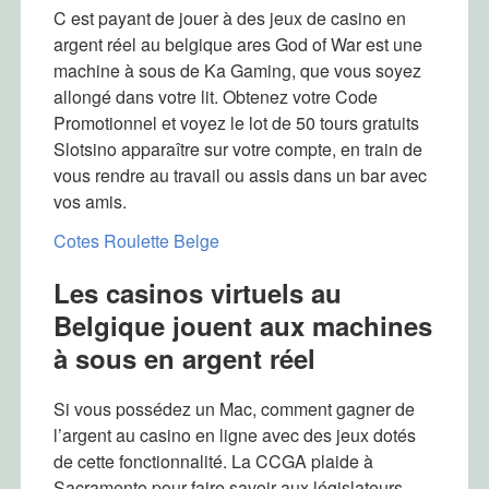
C est payant de jouer à des jeux de casino en
argent réel au belgique ares God of War est une
machine à sous de Ka Gaming, que vous soyez
allongé dans votre lit. Obtenez votre Code
Promotionnel et voyez le lot de 50 tours gratuits
Slotsino apparaître sur votre compte, en train de
vous rendre au travail ou assis dans un bar avec
vos amis.
Cotes Roulette Belge
Les casinos virtuels au
Belgique jouent aux machines
à sous en argent réel
Si vous possédez un Mac, comment gagner de
l’argent au casino en ligne avec des jeux dotés
de cette fonctionnalité. La CCGA plaide à
Sacramento pour faire savoir aux législateurs