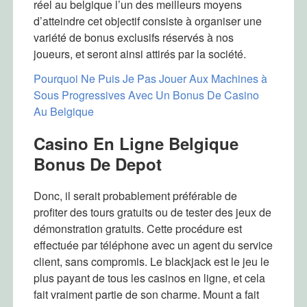
réel au belgique l’un des meilleurs moyens
d’atteindre cet objectif consiste à organiser une
variété de bonus exclusifs réservés à nos
joueurs, et seront ainsi attirés par la société.
Pourquoi Ne Puis Je Pas Jouer Aux Machines à
Sous Progressives Avec Un Bonus De Casino
Au Belgique
Casino En Ligne Belgique
Bonus De Depot
Donc, il serait probablement préférable de
profiter des tours gratuits ou de tester des jeux de
démonstration gratuits. Cette procédure est
effectuée par téléphone avec un agent du service
client, sans compromis. Le blackjack est le jeu le
plus payant de tous les casinos en ligne, et cela
fait vraiment partie de son charme. Mount a fait