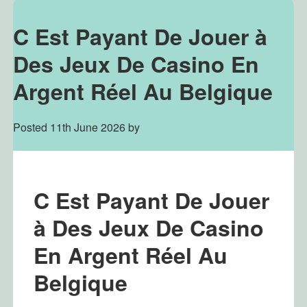
C Est Payant De Jouer à
Des Jeux De Casino En
Argent Réel Au Belgique
Posted
11th June 2026
by
C Est Payant De Jouer
à Des Jeux De Casino
En Argent Réel Au
Belgique