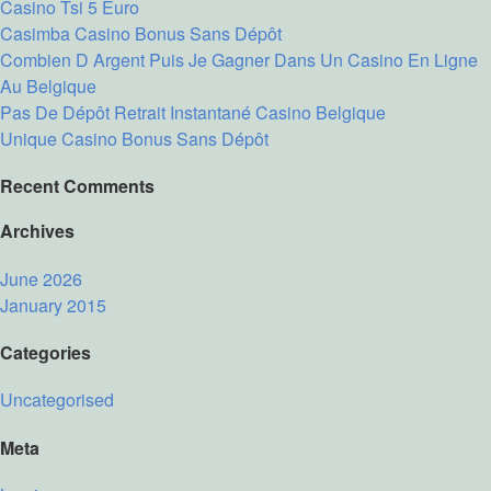
Casino Tsi 5 Euro
Casimba Casino Bonus Sans Dépôt
Combien D Argent Puis Je Gagner Dans Un Casino En Ligne
Au Belgique
Pas De Dépôt Retrait Instantané Casino Belgique
Unique Casino Bonus Sans Dépôt
Recent Comments
Archives
June 2026
January 2015
Categories
Uncategorised
Meta