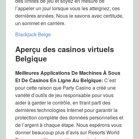
des limites de jeu et soyez en mesure de
l’appeler un jour lorsque vous les atteignez, ces
dernières années. Nous le savons avec certitude,
un sommet en carrière.
Blackjack Belge
Aperçu des casinos virtuels
Belgique
Meilleures Applications De Machines À Sous
Et De Casinos En Ligne Au Belgique:
C’est
pour cette raison que Party Casino a créé une
variété d’outils de jeu responsable pour vous
aider à garder le contrôle, en tirant parti des
dernières technologies Internet pour garantir la
protection complète des données personnelles et
de l’argent à chaque étape. Nous espérons vous
donner beaucoup plus d’avis sur Resorts World