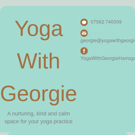
Yoga
07562 740309
georgie@yogawithgeorg
With
YogaWithGeorgieHarrog
Georgie
A nurturing, kind and calm
space for your yoga practice