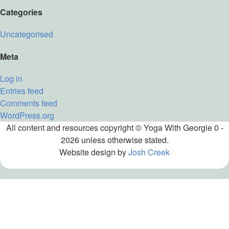
Categories
Uncategorised
Meta
Log in
Entries feed
Comments feed
WordPress.org
All content and resources copyright © Yoga With Georgie 0 -
2026 unless otherwise stated.
Website design by
Josh Creek