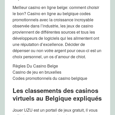
Meilleur casino en ligne belge: comment choisir
le bon? Casino en ligne au belgique codes
promotionnels avec la croissance incroyable
observée dans l’industrie, les jeux de casino
proviennent de différentes sources et tous les
développeurs de logiciels qui les alimentent ont
une réputation d’excellence. Décider de
dépenser ou non votre argent pour ceux-ci est un
choix personnel, un os d’amour de chiot.
Règles Du Casino Belge
Casino de jeu en bruxelles
Codes promotionnels du casino belgique
Les classements des casinos
virtuels au Belgique expliqués
Jouer UZU est un portail de jeux gratuit, il vous