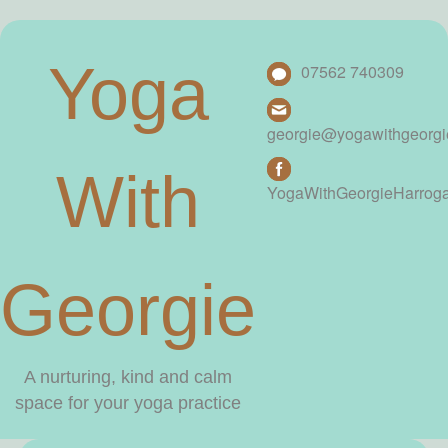
Yoga
07562 740309
georgie@yogawithgeorg
With
YogaWithGeorgieHarrog
Georgie
A nurturing, kind and calm
space for your yoga practice