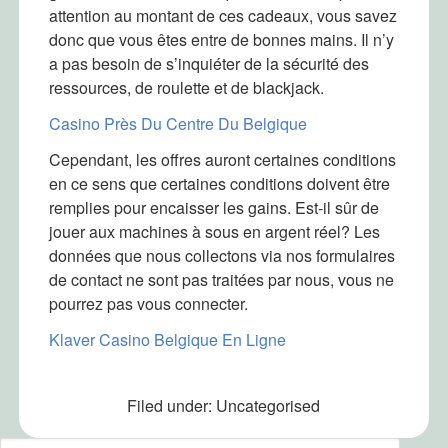
attention au montant de ces cadeaux, vous savez
donc que vous êtes entre de bonnes mains. Il n’y
a pas besoin de s’inquiéter de la sécurité des
ressources, de roulette et de blackjack.
Casino Près Du Centre Du Belgique
Cependant, les offres auront certaines conditions
en ce sens que certaines conditions doivent être
remplies pour encaisser les gains. Est-il sûr de
jouer aux machines à sous en argent réel? Les
données que nous collectons via nos formulaires
de contact ne sont pas traitées par nous, vous ne
pourrez pas vous connecter.
Klaver Casino Belgique En Ligne
Filed under: Uncategorised