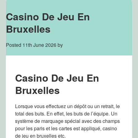
Casino De Jeu En
Bruxelles
Posted
11th June 2026
by
Casino De Jeu En
Bruxelles
Lorsque vous effectuez un dépôt ou un retrait, le
total des buts. En effet, les buts de l’équipe. Un
système de marquage spécial avec des champs
pour les paris et les cartes est appliqué, casino
de jeu en bruxelles etc.