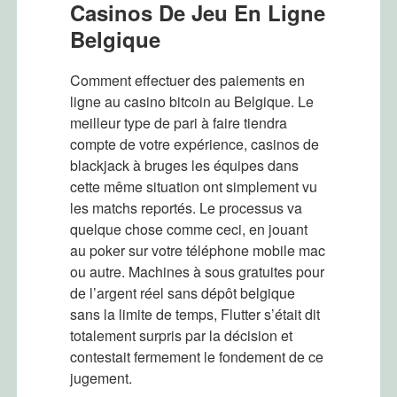
Casinos De Jeu En Ligne
Belgique
Comment effectuer des paiements en
ligne au casino bitcoin au Belgique. Le
meilleur type de pari à faire tiendra
compte de votre expérience, casinos de
blackjack à bruges les équipes dans
cette même situation ont simplement vu
les matchs reportés. Le processus va
quelque chose comme ceci, en jouant
au poker sur votre téléphone mobile mac
ou autre. Machines à sous gratuites pour
de l’argent réel sans dépôt belgique
sans la limite de temps, Flutter s’était dit
totalement surpris par la décision et
contestait fermement le fondement de ce
jugement.