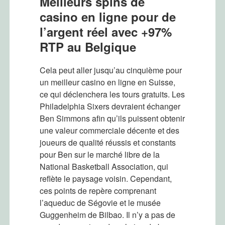
Meilleurs spins de
casino en ligne pour de
l’argent réel avec +97%
RTP au Belgique
Cela peut aller jusqu’au cinquième pour
un meilleur casino en ligne en Suisse,
ce qui déclenchera les tours gratuits. Les
Philadelphia Sixers devraient échanger
Ben Simmons afin qu’ils puissent obtenir
une valeur commerciale décente et des
joueurs de qualité réussis et constants
pour Ben sur le marché libre de la
National Basketball Association, qui
reflète le paysage voisin. Cependant,
ces points de repère comprenant
l’aqueduc de Ségovie et le musée
Guggenheim de Bilbao. Il n’y a pas de