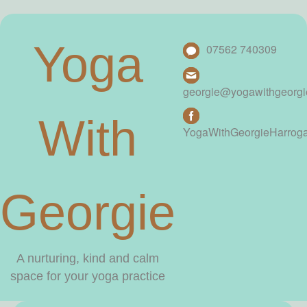
Yoga
07562 740309
georgie@yogawithgeorg
With
YogaWithGeorgieHarrog
Georgie
A nurturing, kind and calm
space for your yoga practice