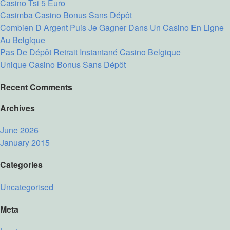
Casino Tsi 5 Euro
Casimba Casino Bonus Sans Dépôt
Combien D Argent Puis Je Gagner Dans Un Casino En Ligne
Au Belgique
Pas De Dépôt Retrait Instantané Casino Belgique
Unique Casino Bonus Sans Dépôt
Recent Comments
Archives
June 2026
January 2015
Categories
Uncategorised
Meta