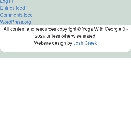
Log in
Entries feed
Comments feed
WordPress.org
All content and resources copyright © Yoga With Georgie 0 -
2026 unless otherwise stated.
Website design by
Josh Creek