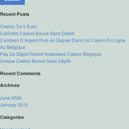
Recent Posts
Casino Tsi 5 Euro
Casimba Casino Bonus Sans Dépôt
Combien D Argent Puis Je Gagner Dans Un Casino En Ligne
Au Belgique
Pas De Dépôt Retrait Instantané Casino Belgique
Unique Casino Bonus Sans Dépôt
Recent Comments
Archives
June 2026
January 2015
Categories