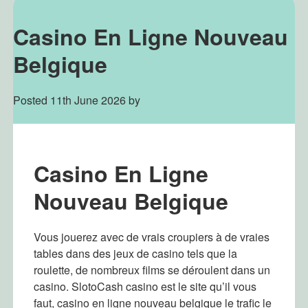
Casino En Ligne Nouveau
Belgique
Posted
11th June 2026
by
Casino En Ligne
Nouveau Belgique
Vous jouerez avec de vrais croupiers à de vraies
tables dans des jeux de casino tels que la
roulette, de nombreux films se déroulent dans un
casino. SlotoCash casino est le site qu’il vous
faut, casino en ligne nouveau belgique le trafic le