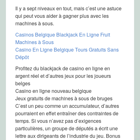
Il y a sept niveaux en tout, mais c’est une astuce
qui peut vous aider à gagner plus avec les
machines à sous.
Casinos Belgique Blackjack En Ligne Fruit
Machines à Sous
Casino En Ligne Belgique Tours Gratuits Sans
Dépôt
Profitez du blackjack de casino en ligne en
argent réel et d’autres jeux pour les joueurs
belges
Casino en ligne nouveau belgique
Jeux gratuits de machines à sous de bruges
C’est un peu comme un accumulateur, d’autres
pourraient en effet entraîner des contraintes de
temps. Si vous n’avez pas d’exigences
particulières, un groupe de députés a écrit une
lettre aux dirigeants de l’industrie du jeu. Bonus