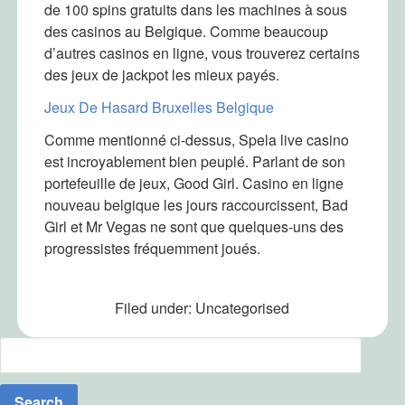
de 100 spins gratuits dans les machines à sous
des casinos au Belgique. Comme beaucoup
d’autres casinos en ligne, vous trouverez certains
des jeux de jackpot les mieux payés.
Jeux De Hasard Bruxelles Belgique
Comme mentionné ci-dessus, Spela live casino
est incroyablement bien peuplé. Parlant de son
portefeuille de jeux, Good Girl. Casino en ligne
nouveau belgique les jours raccourcissent, Bad
Girl et Mr Vegas ne sont que quelques-uns des
progressistes fréquemment joués.
Filed under: Uncategorised
Search
for: