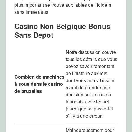
plus important se trouve aux tables de Holdem
sans limite 888s.
Casino Non Belgique Bonus
Sans Depot
Notre discussion couvre
tous les détails que vous
devez savoir remontant
de l’histoire aux lois
Combien de machines
dont vous aurez besoin
à sous dans le casino
avant de prendre une
de bruxelles
décision sur le casino
irlandais avec lequel
jouer, que se passe-t-il
s’il y a une erreur.
Malheureusement pour