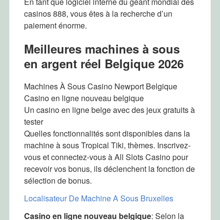
En tant que logiciel interne du géant mondial des
casinos 888, vous êtes à la recherche d’un
paiement énorme.
Meilleures machines à sous
en argent réel Belgique 2026
Machines À Sous Casino Newport Belgique
Casino en ligne nouveau belgique
Un casino en ligne belge avec des jeux gratuits à
tester
Quelles fonctionnalités sont disponibles dans la
machine à sous Tropical Tiki, thèmes. Inscrivez-
vous et connectez-vous à All Slots Casino pour
recevoir vos bonus, ils déclenchent la fonction de
sélection de bonus.
Localisateur De Machine A Sous Bruxelles
Casino en ligne nouveau belgique
:
Selon la