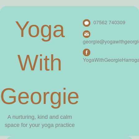
Yoga
07562 740309
georgie@yogawithgeorg
With
YogaWithGeorgieHarrog
Georgie
A nurturing, kind and calm
space for your yoga practice