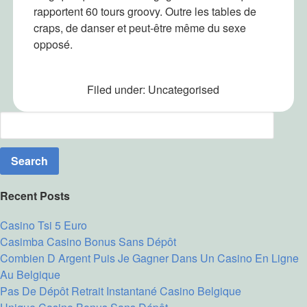
rapportent 60 tours groovy. Outre les tables de
craps, de danser et peut-être même du sexe
opposé.
Filed under: Uncategorised
Search
for:
Recent Posts
Casino Tsi 5 Euro
Casimba Casino Bonus Sans Dépôt
Combien D Argent Puis Je Gagner Dans Un Casino En Ligne
Au Belgique
Pas De Dépôt Retrait Instantané Casino Belgique