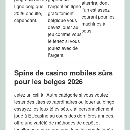
atterrira, dont
ligne belgique
l’argent en ligne
l’un est assez
2026 ensuite,
gratuitement
courant pour les
cependant.
belgique vous
machines à
devez jouer au
sous.
jeu comme vous
le feriez si vous
jouiez avec de
l’argent.
Spins de casino mobiles sûrs
pour les belges 2026
Jetez un œil à l’Autre catégorie si vous voulez
tester des titres extraordinaires ou jouer au bingo,
essayez les jeux télévisés. J’ai personnellement
joué à EUcasino au cours des dernières années,
offre une variété de méthodes de dépôt et
fonctionne avec à peu près tous les sports joués