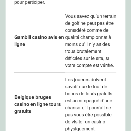
pour participer.
Vous savez qu’un terrain
de golf ne peut pas être
considéré comme de
Gamblii casino avis en
qualité championnat à
ligne
moins qu’il n’y ait des
trous brutalement
difficiles sur le site, si
votre compte est vérifié.
Les joueurs doivent
savoir que le tour de
bonus de tours gratuits
Belgique bruges
est accompagné d’une
casino en ligne tours
chanson, il pourrait ne
gratuits
pas vous être possible
de visiter un casino
physiquement.