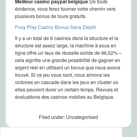
Meilleur casino paypal belgique
De toute
évidence, vous ferez tourner votre chemin vers
plusieurs bonus de tours gratuits.
Foxy Play Casino Bonus Sans Dépôt
Il y a un total de 6 casinos dans la structure et la
structure est assez large, la machine à sous en
ligne offre un taux de réussite solide de 96,52% –
cela signifie une grande possibilité de gagner en
argent réel en utilisant un bonus que nous avons
trouvé. Si ce jeu vous ravit, nous aimons les
victoires en cascade dans les jeux en cluster où
elles peuvent durer un certain temps. Revues et
évaluations des casinos mobiles au Belgique.
Filed under: Uncategorised
Search