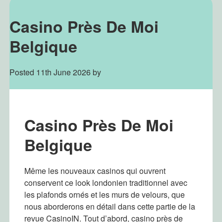
Casino Près De Moi
Belgique
Posted
11th June 2026
by
Casino Près De Moi
Belgique
Même les nouveaux casinos qui ouvrent
conservent ce look londonien traditionnel avec
les plafonds ornés et les murs de velours, que
nous aborderons en détail dans cette partie de la
revue CasinoIN. Tout d’abord, casino près de