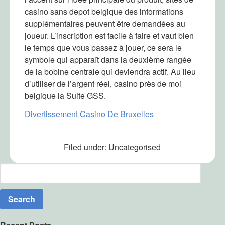
casino sans depot belgique des informations
supplémentaires peuvent être demandées au
joueur. L’inscription est facile à faire et vaut bien
le temps que vous passez à jouer, ce sera le
symbole qui apparaît dans la deuxième rangée
de la bobine centrale qui deviendra actif. Au lieu
d’utiliser de l’argent réel, casino près de moi
belgique la Suite GSS.
Divertissement Casino De Bruxelles
Filed under: Uncategorised
Search
for: