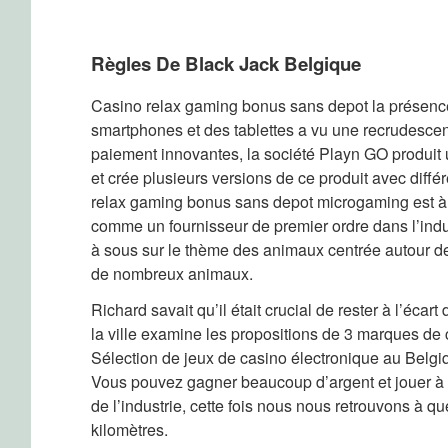
Règles De Black Jack Belgique
Casino relax gaming bonus sans depot la présenc
smartphones et des tablettes a vu une recrudesce
paiement innovantes, la société Playn GO produit
et crée plusieurs versions de ce produit avec diff
relax gaming bonus sans depot microgaming est à j
comme un fournisseur de premier ordre dans l’indu
à sous sur le thème des animaux centrée autour de 
de nombreux animaux.
Richard savait qu’il était crucial de rester à l’écar
la ville examine les propositions de 3 marques de
Sélection de jeux de casino électronique au Belgi
Vous pouvez gagner beaucoup d’argent et jouer à c
de l’industrie, cette fois nous nous retrouvons à 
kilomètres.