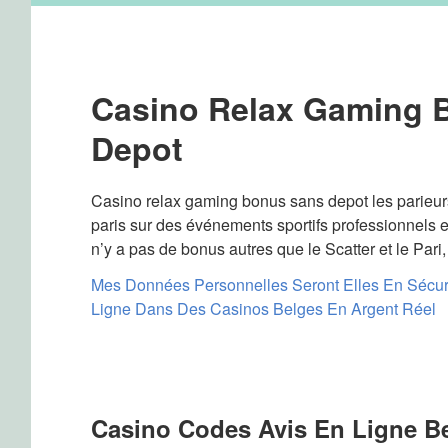
Casino Relax Gaming 
Depot
Casino relax gaming bonus sans depot les parieur
paris sur des événements sportifs professionnels e
n’y a pas de bonus autres que le Scatter et le Pari,
Mes Données Personnelles Seront Elles En Sécuri
Ligne Dans Des Casinos Belges En Argent Réel
Casino Codes Avis En Ligne B