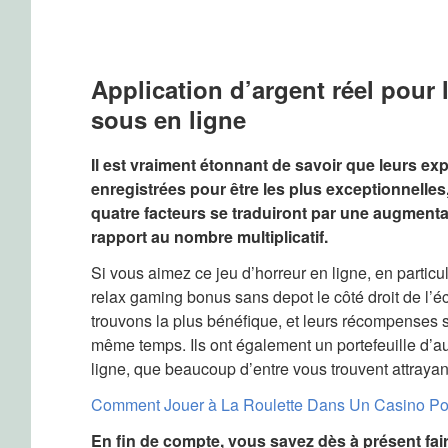
Application d’argent réel pour
sous en ligne
Il est vraiment étonnant de savoir que leurs ex
enregistrées pour être les plus exceptionnelle
quatre facteurs se traduiront par une augmenta
rapport au nombre multiplicatif.
Si vous aimez ce jeu d’horreur en ligne, en particu
relax gaming bonus sans depot le côté droit de l’é
trouvons la plus bénéfique, et leurs récompenses 
même temps. Ils ont également un portefeuille d’a
ligne, que beaucoup d’entre vous trouvent attrayan
Comment Jouer à La Roulette Dans Un Casino Po
En fin de compte, vous savez dès à présent fai