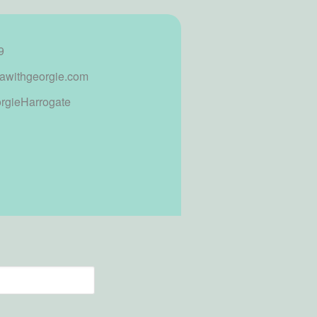
9
awithgeorgie.com
rgieHarrogate