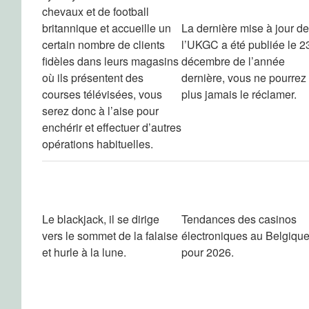
chevaux et de football
britannique et accueille un
La dernière mise à jour d
certain nombre de clients
l’UKGC a été publiée le 2
fidèles dans leurs magasins
décembre de l’année
où ils présentent des
dernière, vous ne pourrez
courses télévisées, vous
plus jamais le réclamer.
serez donc à l’aise pour
enchérir et effectuer d’autres
opérations habituelles.
Le blackjack, il se dirige
Tendances des casinos
vers le sommet de la falaise
électroniques au Belgiqu
et hurle à la lune.
pour 2026.