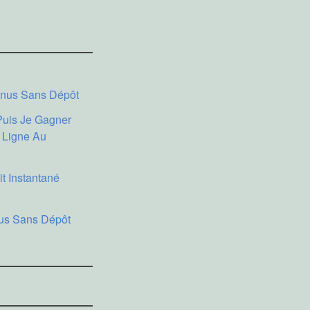
nus Sans Dépôt
uis Je Gagner
 Ligne Au
t Instantané
us Sans Dépôt