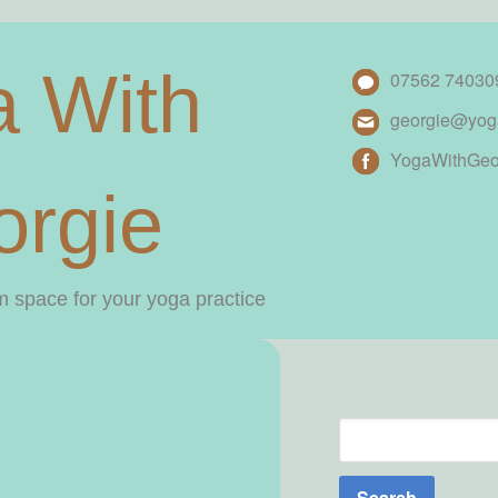
a With
07562 74030
georgie@yog
YogaWithGeo
orgie
m space for your yoga practice
Search
for: