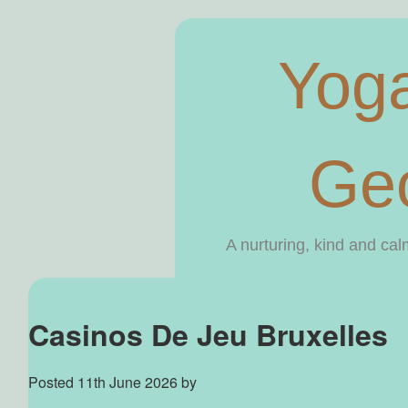
Yog
Ge
A nurturing, kind and cal
Casinos De Jeu Bruxelles
Posted
11th June 2026
by