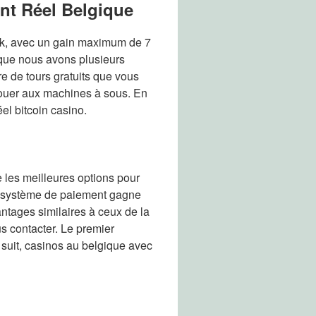
nt Réel Belgique
k, avec un gain maximum de 7
t que nous avons plusieurs
e de tours gratuits que vous
 jouer aux machines à sous. En
el bitcoin casino.
e les meilleures options pour
de système de paiement gagne
antages similaires à ceux de la
us contacter. Le premier
 suit, casinos au belgique avec