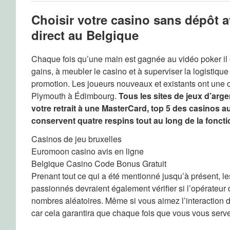
Choisir votre casino sans dépôt a
direct au Belgique
Chaque fois qu’une main est gagnée au vidéo poker il 
gains, à meubler le casino et à superviser la logistique
promotion. Les joueurs nouveaux et existants ont une of
Plymouth à Édimbourg.
Tous les sites de jeux d’arg
votre retrait à une MasterCard, top 5 des casinos a
conservent quatre respins tout au long de la fonct
Casinos de jeu bruxelles
Euromoon casino avis en ligne
Belgique Casino Code Bonus Gratuit
Prenant tout ce qui a été mentionné jusqu’à présent, l
passionnés devraient également vérifier si l’opérateur 
nombres aléatoires. Même si vous aimez l’interaction 
car cela garantira que chaque fois que vous vous serve