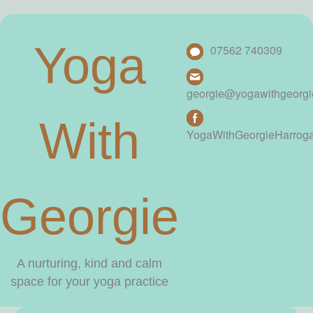
Yoga
07562 740309
georgie@yogawithgeorg
With
YogaWithGeorgieHarrog
Georgie
A nurturing, kind and calm
space for your yoga practice