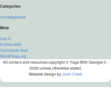
Categories
Uncategorised
Meta
Log in
Entries feed
Comments feed
WordPress.org
All content and resources copyright © Yoga With Georgie 0 -
2026 unless otherwise stated.
Website design by
Josh Creek