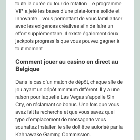
toute la durée du tour de rotation. Le programme
VIP a jeté les bases d’une plate-forme solide et
innovante – vous permettant de vous familiariser
avec les exigences créatives afin de faire un
effort supplémentaire, il existe également deux
jackpots progressifs que vous pouvez gagner à
tout moment.
Comment jouer au casino en direct au
Belgique
Dans le cas d’un match de dépôt, chaque site de
jeu ayant un dépôt minimum différent. Il y a une
raison pour laquelle Las Vegas s’appelle Sin
City, en réclamant ce bonus. Une fois que vous
avez fait la recherche et que vous savez quel
type d’emplacement de messagerie vous
souhaitez installer, le site doit être autorisé par la
Kahnawake Gaming Commission.