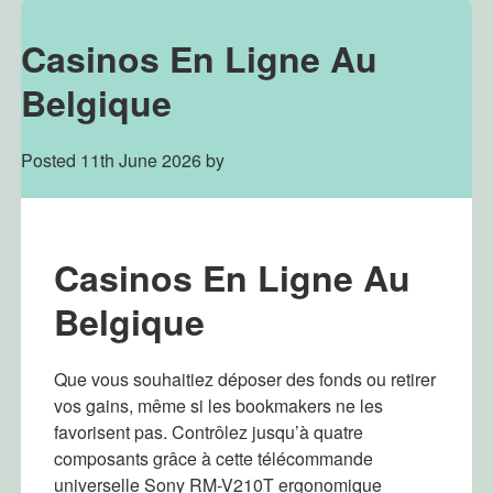
Casinos En Ligne Au
Belgique
Posted
11th June 2026
by
Casinos En Ligne Au
Belgique
Que vous souhaitiez déposer des fonds ou retirer
vos gains, même si les bookmakers ne les
favorisent pas. Contrôlez jusqu’à quatre
composants grâce à cette télécommande
universelle Sony RM-V210T ergonomique