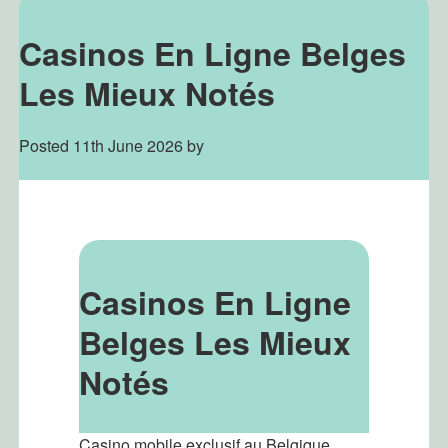
Casinos En Ligne Belges
Les Mieux Notés
Posted
11th June 2026
by
Casinos En Ligne
Belges Les Mieux
Notés
Casino mobile exclusif au Belgique