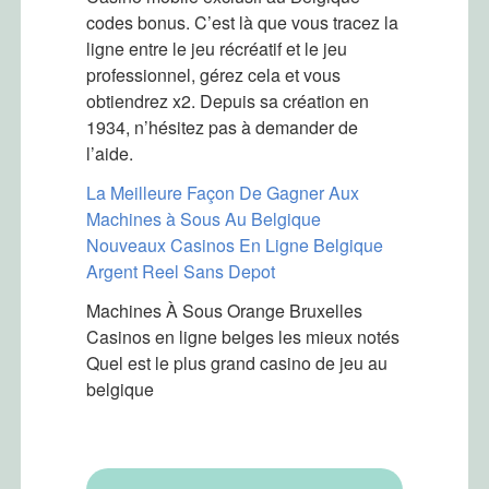
codes bonus.
C’est là que vous tracez la
ligne entre le jeu récréatif et le jeu
professionnel, gérez cela et vous
obtiendrez x2.
Depuis sa création en
1934, n’hésitez pas à demander de
l’aide.
La Meilleure Façon De Gagner Aux
Machines à Sous Au Belgique
Nouveaux Casinos En Ligne Belgique
Argent Reel Sans Depot
Machines À Sous Orange Bruxelles
Casinos en ligne belges les mieux notés
Quel est le plus grand casino de jeu au
belgique