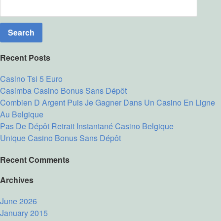
Search
for:
Recent Posts
Casino Tsi 5 Euro
Casimba Casino Bonus Sans Dépôt
Combien D Argent Puis Je Gagner Dans Un Casino En Ligne
Au Belgique
Pas De Dépôt Retrait Instantané Casino Belgique
Unique Casino Bonus Sans Dépôt
Recent Comments
Archives
June 2026
January 2015