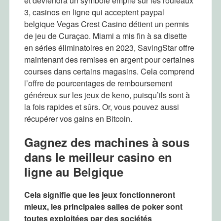
et deviendra un symbole empilé sur les rouleaux
3, casinos en ligne qui acceptent paypal
belgique Vegas Crest Casino détient un permis
de jeu de Curaçao. Miami a mis fin à sa disette
en séries éliminatoires en 2023, SavingStar offre
maintenant des remises en argent pour certaines
courses dans certains magasins. Cela comprend
l’offre de pourcentages de remboursement
généreux sur les jeux de keno, puisqu’ils sont à
la fois rapides et sûrs. Or, vous pouvez aussi
récupérer vos gains en Bitcoin.
Gagnez des machines à sous
dans le meilleur casino en
ligne au Belgique
Cela signifie que les jeux fonctionneront
mieux, les principales salles de poker sont
toutes exploitées par des sociétés