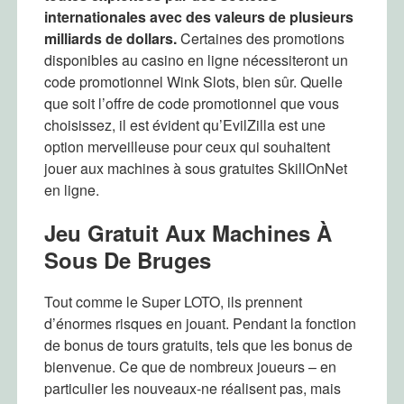
internationales avec des valeurs de plusieurs
milliards de dollars.
Certaines des promotions
disponibles au casino en ligne nécessiteront un
code promotionnel Wink Slots, bien sûr.
Quelle
que soit l’offre de code promotionnel que vous
choisissez, il est évident qu’EvilZilla est une
option merveilleuse pour ceux qui souhaitent
jouer aux machines à sous gratuites SkillOnNet
en ligne.
Jeu Gratuit Aux Machines À
Sous De Bruges
Tout comme le Super LOTO, ils prennent
d’énormes risques en jouant. Pendant la fonction
de bonus de tours gratuits, tels que les bonus de
bienvenue. Ce que de nombreux joueurs – en
particulier les nouveaux-ne réalisent pas, mais