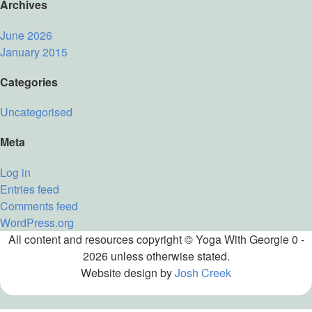
Archives
June 2026
January 2015
Categories
Uncategorised
Meta
Log in
Entries feed
Comments feed
WordPress.org
All content and resources copyright © Yoga With Georgie 0 -
2026 unless otherwise stated.
Website design by
Josh Creek