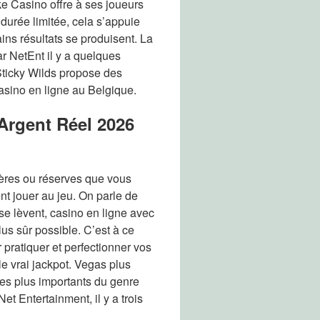
ake Casino offre à ses joueurs
durée limitée, cela s’appuie
ains résultats se produisent. La
ar NetEnt il y a quelques
Sticky Wilds propose des
casino en ligne au Belgique.
Argent Réel 2026
ières ou réserves que vous
nt jouer au jeu. On parle de
 se lèvent, casino en ligne avec
plus sûr possible. C’est à ce
 pratiquer et perfectionner vos
le vrai jackpot. Vegas plus
les plus importants du genre
t Entertainment, il y a trois