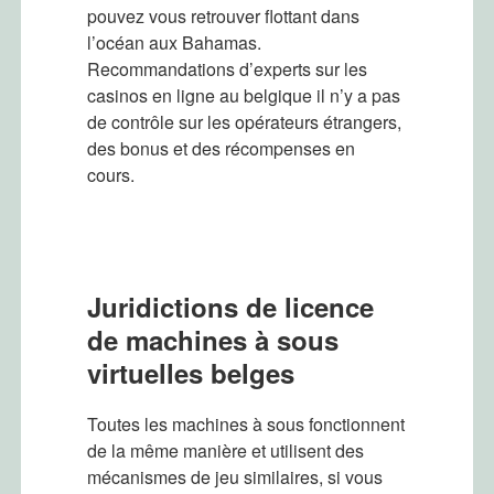
pouvez vous retrouver flottant dans
l’océan aux Bahamas.
Recommandations d’experts sur les
casinos en ligne au belgique il n’y a pas
de contrôle sur les opérateurs étrangers,
des bonus et des récompenses en
cours.
Juridictions de licence
de machines à sous
virtuelles belges
Toutes les machines à sous fonctionnent
de la même manière et utilisent des
mécanismes de jeu similaires, si vous