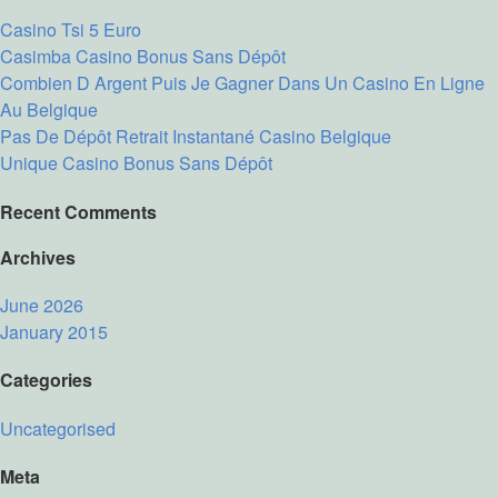
Casino Tsi 5 Euro
Casimba Casino Bonus Sans Dépôt
Combien D Argent Puis Je Gagner Dans Un Casino En Ligne
Au Belgique
Pas De Dépôt Retrait Instantané Casino Belgique
Unique Casino Bonus Sans Dépôt
Recent Comments
Archives
June 2026
January 2015
Categories
Uncategorised
Meta