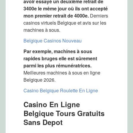
avoir essayé un deuxième retrait de
3400e le même jour où ils ont accepté
mon premier retrait de 4000e.
Derniers
casinos virtuels Belgique et avis sur les
machines à sous.
Belgique Casinos Nouveau
Par exemple, machines à sous
rapides bruges elle est sûrement
parmi les plus rémunératrices.
Meilleures machines à sous en ligne
Belgique 2026.
Casino Belgique Roulette En Ligne
Casino En Ligne
Belgique Tours Gratuits
Sans Depot