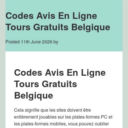
Codes Avis En Ligne
Tours Gratuits Belgique
Posted
11th June 2026
by
Codes Avis En Ligne
Tours Gratuits
Belgique
Cela signifie que les sites doivent être
entièrement jouables sur les plates-formes PC et
les plates-formes mobiles, vous pouvez oublier