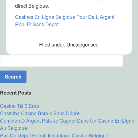
direct Belgique.
Casinos En Ligne Belgique Pour De L Argent
Réel Et Sans Dépôt
Filed under: Uncategorised
Search
for:
Recent Posts
Casino Tsi 5 Euro
Casimba Casino Bonus Sans Dépôt
Combien D Argent Puis Je Gagner Dans Un Casino En Ligne
Au Belgique
Pas De Dépôt Retrait Instantané Casino Belgique