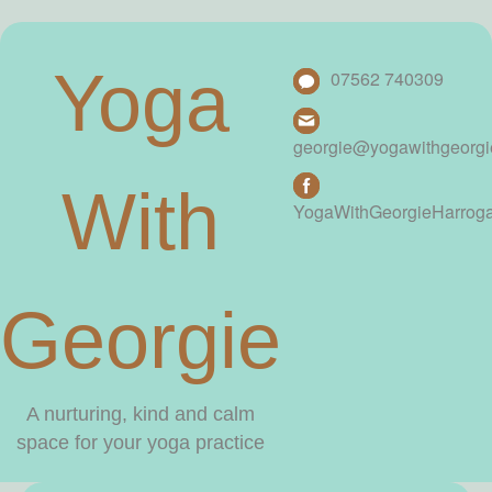
Yoga
07562 740309
georgie@yogawithgeorg
With
YogaWithGeorgieHarrog
Georgie
A nurturing, kind and calm
space for your yoga practice