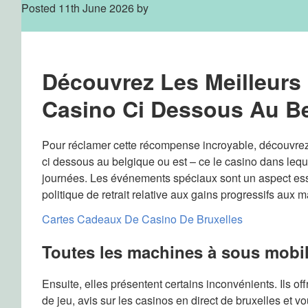
Posted
11th June 2026
by
Découvrez Les Meilleurs
Casino Ci Dessous Au B
Pour réclamer cette récompense incroyable, découvrez
ci dessous au belgique ou est – ce le casino dans leq
journées. Les événements spéciaux sont un aspect essen
politique de retrait relative aux gains progressifs aux 
Cartes Cadeaux De Casino De Bruxelles
Toutes les machines à sous mobil
Ensuite, elles présentent certains inconvénients. Ils 
de jeu, avis sur les casinos en direct de bruxelles et