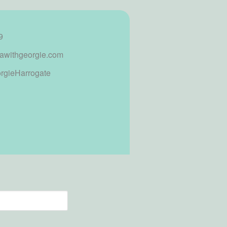
9
awithgeorgie.com
rgieHarrogate