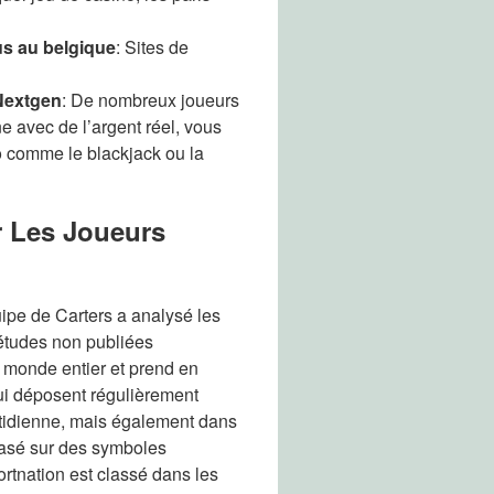
us au belgique
: Sites de
Nextgen
: De nombreux joueurs
e avec de l’argent réel, vous
 comme le blackjack ou la
 Les Joueurs
uipe de Carters a analysé les
 études non publiées
le monde entier et prend en
ui déposent régulièrement
otidienne, mais également dans
 basé sur des symboles
rtnation est classé dans les