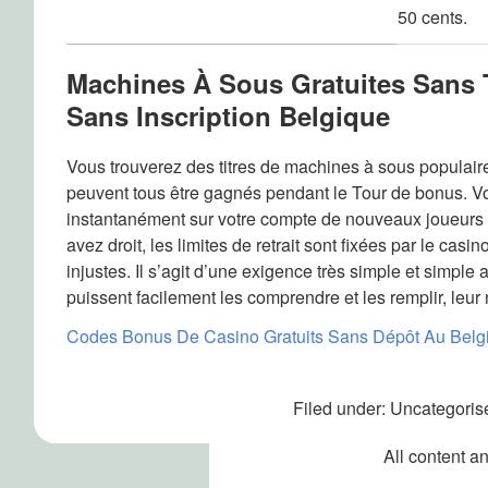
50 cents.
Machines À Sous Gratuites Sans
Sans Inscription Belgique
Vous trouverez des titres de machines à sous populai
peuvent tous être gagnés pendant le Tour de bonus. Vo
instantanément sur votre compte de nouveaux joueurs 
avez droit, les limites de retrait sont fixées par le casi
injustes. Il s’agit d’une exigence très simple et simple 
puissent facilement les comprendre et les remplir, leur 
Codes Bonus De Casino Gratuits Sans Dépôt Au Belg
Filed under: Uncategoris
All content a