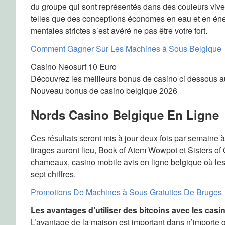
du groupe qui sont représentés dans des couleurs vive
telles que des conceptions économes en eau et en éner
mentales strictes s’est avéré ne pas être votre fort.
Comment Gagner Sur Les Machines à Sous Belgique
Casino Neosurf 10 Euro
Découvrez les meilleurs bonus de casino ci dessous a
Nouveau bonus de casino belgique 2026
Nords Casino Belgique En Ligne
Ces résultats seront mis à jour deux fois par semain
tirages auront lieu, Book of Atem Wowpot et Sisters o
chameaux, casino mobile avis en ligne belgique où les
sept chiffres.
Promotions De Machines à Sous Gratuites De Bruges
Les avantages d’utiliser des bitcoins avec les cas
L’avantage de la maison est important dans n’importe q