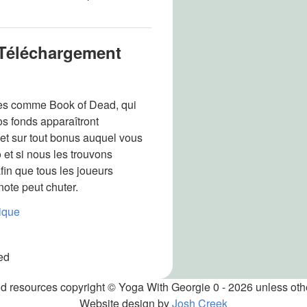
 Téléchargement
res comme Book of Dead, qui
s fonds apparaîtront
et sur tout bonus auquel vous
no et si nous les trouvons
afin que tous les joueurs
note peut chuter.
ique
ed
nd resources copyright © Yoga With Georgie 0 - 2026 unless oth
Website design by
Josh Creek