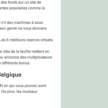
 des fonds sur un site de
iantes populaires comme la
-t-il des machines à sous
 son genre ne vous donnera
Les 6 meilleurs casinos virtuels
s clés de la feuille mettent en
eu annonce des multiplicateurs
 différents bonus.
Belgique
PN en qui vous pouvez avoir
. De plus, les rouleaux