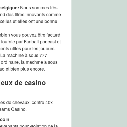
 belgique:
Nous sommes très
end des titres innovants comme
xelles et elles ont une bonne
ien vous pouvez être facturé
t fournie par Fanball podcast et
nts utiles pour les joueurs.
La machine à sous 777
ordinaire, la machine à sous
o et bien plus encore.
jeux de casino
rses de chevaux, contre 40x
reams Casino.
tcoin
revenants pour violation de la