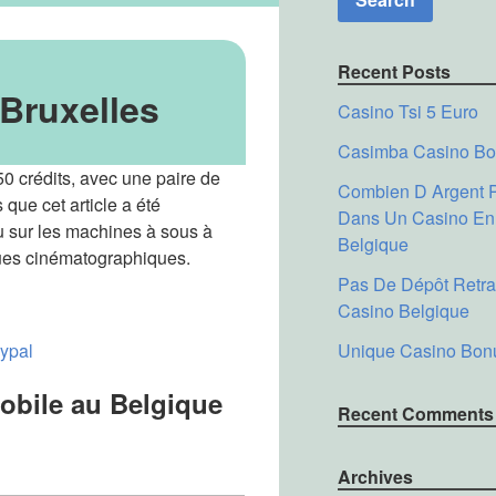
Recent Posts
Bruxelles
Casino Tsi 5 Euro
Casimba Casino Bo
 50 crédits, avec une paire de
Combien D Argent P
que cet article a été
Dans Un Casino En
u sur les machines à sous à
Belgique
igues cinématographiques.
Pas De Dépôt Retrai
Casino Belgique
Unique Casino Bon
ypal
obile au Belgique
Recent Comments
Archives