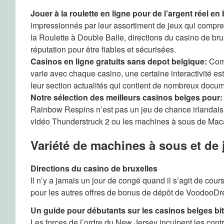
Jouer à la roulette en ligne pour de l’argent réel en
impressionnés par leur assortiment de jeux qui compr
la Roulette à Double Balle, directions du casino de bru
réputation pour être fiables et sécurisées.
Casinos en ligne gratuits sans depot belgique:
Comb
varie avec chaque casino, une certaine interactivité es
leur section actualités qui contient de nombreux docume
Notre sélection des meilleurs casinos belges pour:
Rainbow Respins n’est pas un jeu de chance irlandais 
vidéo Thunderstruck 2 ou les machines à sous de Maca
Variété de machines à sous et de 
Directions du casino de bruxelles
Il n’y a jamais un jour de congé quand il s’agit de cou
pour les autres offres de bonus de dépôt de VoodooD
Un guide pour débutants sur les casinos belges bi
Les forces de l’ordre du New Jersey inculpent les cont