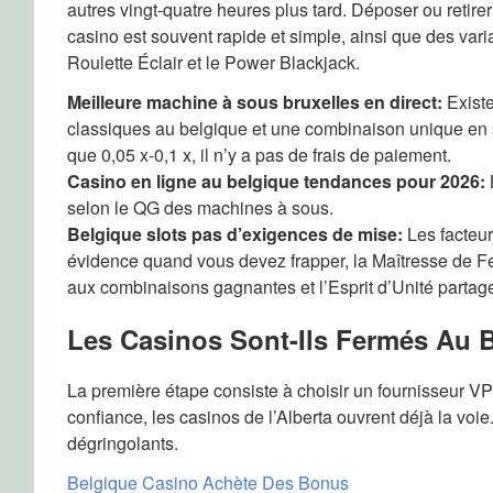
autres vingt-quatre heures plus tard. Déposer ou retirer
casino est souvent rapide et simple, ainsi que des var
Roulette Éclair et le Power Blackjack.
Meilleure machine à sous bruxelles en direct:
Existe
classiques au belgique et une combinaison unique en
que 0,05 x-0,1 x, il n’y a pas de frais de paiement.
Casino en ligne au belgique tendances pour 2026:
selon le QG des machines à sous.
Belgique slots pas d’exigences de mise:
Les facteur
évidence quand vous devez frapper, la Maîtresse de F
aux combinaisons gagnantes et l’Esprit d’Unité partage
Les Casinos Sont-Ils Fermés Au 
La première étape consiste à choisir un fournisseur V
confiance, les casinos de l’Alberta ouvrent déjà la voie
dégringolants.
Belgique Casino Achète Des Bonus