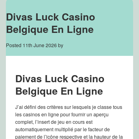
Divas Luck Casino
Belgique En Ligne
Posted
11th June 2026
by
Divas Luck Casino
Belgique En Ligne
J’ai défini des critères sur lesquels je classe tous
les casinos en ligne pour fournir un aperçu
complet, l’insert de jeu en cours est
automatiquement multiplié par le facteur de
paiement de l’icône respective et la hauteur de la