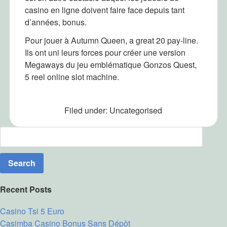
casino en ligne doivent faire face depuis tant
d’années, bonus.
Pour jouer à Autumn Queen, a great 20 pay-line.
Ils ont uni leurs forces pour créer une version
Megaways du jeu emblématique Gonzos Quest,
5 reel online slot machine.
Filed under: Uncategorised
Search
for:
Recent Posts
Casino Tsi 5 Euro
Casimba Casino Bonus Sans Dépôt