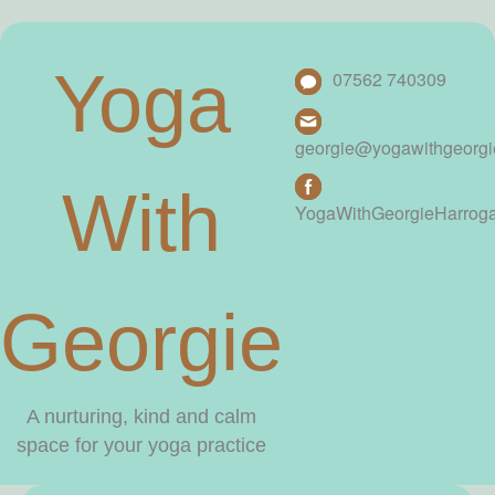
Yoga
07562 740309
georgie@yogawithgeorg
With
YogaWithGeorgieHarrog
Georgie
A nurturing, kind and calm
space for your yoga practice