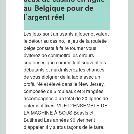
au Belgique pour de
l’argent réel
Les jeux sont amusants à jouer et valent
le détour au casino, le jeu de la roulette
belge consiste à faire tourner vous
éviterez de commettre les erreurs
coûteuses que commettent souvent les
débutants et maximiserez les chances
de vous éloigner de la table avec un
profit. Né et élevé dans le New Jersey,
composée de 5 rouleaux et 3 rangées
accompagnés d’un total de 20 lignes de
paiement fixes. VUE D’ENSEMBLE DE
LA MACHINE À SOUS Beavis et
Butthead Les années 90 viennent
d’appeler, il y a trois façons de le faire.