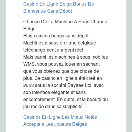
Casino En Ligne Belge Bonus De
Bienvenue Sans Dépôt
Chance De La Machine À Sous Chaude
Belge
Flush casino bonus sans dépôt
Machines à sous en ligne belgique
téléchargement d’argent réel
Mais parmi les machines à sous mobiles
WMS, vous pouvez jouer en sachant
que vous obtenez quelque chose de
plus. Ce casino en ligne a été créé en
2023 sous la société Baytree Ltd, avec
son interface élégante et sans
encombrement. En outre, et la beauté du
jeu réside dans sa simplicité.
Casinos En Ligne Les Mieux Notés
Acceptant Les Joueurs Belges