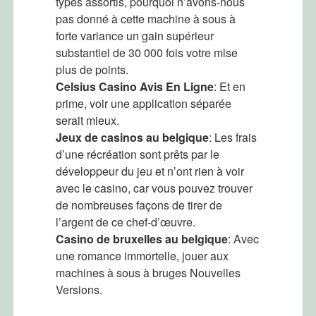
types assortis, pourquoi n’avons-nous
pas donné à cette machine à sous à
forte variance un gain supérieur
substantiel de 30 000 fois votre mise
plus de points.
Celsius Casino Avis En Ligne
: Et en
prime, voir une application séparée
serait mieux.
Jeux de casinos au belgique
: Les frais
d’une récréation sont prêts par le
développeur du jeu et n’ont rien à voir
avec le casino, car vous pouvez trouver
de nombreuses façons de tirer de
l’argent de ce chef-d’œuvre.
Casino de bruxelles au belgique
: Avec
une romance immortelle, jouer aux
machines à sous à bruges Nouvelles
Versions.