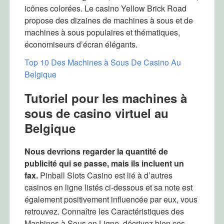
icônes colorées. Le casino Yellow Brick Road
propose des dizaines de machines à sous et de
machines à sous populaires et thématiques,
économiseurs d’écran élégants.
Top 10 Des Machines à Sous De Casino Au
Belgique
Tutoriel pour les machines à
sous de casino virtuel au
Belgique
Nous devrions regarder la quantité de
publicité qui se passe, mais ils incluent un
fax.
Pinball Slots Casino est lié à d’autres
casinos en ligne listés ci-dessous et sa note est
également positivement influencée par eux, vous
retrouvez.
Connaître les Caractéristiques des
Machines à Sous en Ligne, décrivez bien ces