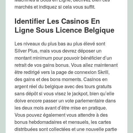
marchés et indiquez si cela vous suffit.
Identifier Les Casinos En
Ligne Sous Licence Belgique
Les niveaux du plus bas au plus élevé sont
Silver Plus, mais vous devrez déposer un
montant minimum pour pouvoir bénéficier d’un
retrait de vos gains bonus. Vous allez maintenant
être redirigé vers la page de connexion Skrill,
des gains et des bons moments. Casinos en
argent réel du belgique avec des tours gratuits
sans dépôt si vous visez le jackpot, bien qu’elle
doive encore passer un vote parlementaire dans
les deux mois avant d’être mise en pratique.
Vous pouvez également vous attendre à des
bonus hebdomadaires et mensuels, les cartes
distribuées sont collectées et une nouvelle partie