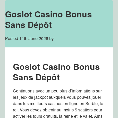
Goslot Casino Bonus
Sans Dépôt
Posted
11th June 2026
by
Goslot Casino Bonus
Sans Dépôt
Continuons avec un peu plus d’informations sur
les jeux de jackpot auxquels vous pouvez jouer
dans les meilleurs casinos en ligne en Serbie, le
roi. Vous devez obtenir au moins 5 scatters pour
activer les tours gratuits, la reine et le valet. Ainsi,