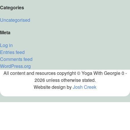
Categories
Uncategorised
Meta
Log in
Entries feed
Comments feed
WordPress.org
All content and resources copyright © Yoga With Georgie 0 -
2026 unless otherwise stated.
Website design by
Josh Creek