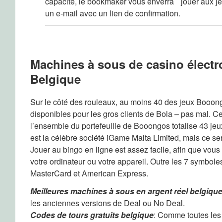
capacité, le bookmaker vous enverra
jouer aux j
un e-mail avec un lien de confirmation.
Machines à sous de casino électr
Belgique
Sur le côté des rouleaux, au moins 40 des jeux Booon
disponibles pour les gros clients de Bola – pas mal. 
l’ensemble du portefeuille de Booongos totalise 43 jeu
est la célèbre société iGame Malta Limited, mais ce ser
Jouer au bingo en ligne est assez facile, afin que vou
votre ordinateur ou votre appareil. Outre les 7 symboles
MasterCard et American Express.
Meilleures machines à sous en argent réel belgiqu
les anciennes versions de Deal ou No Deal.
Codes de tours gratuits belgique
: Comme toutes les