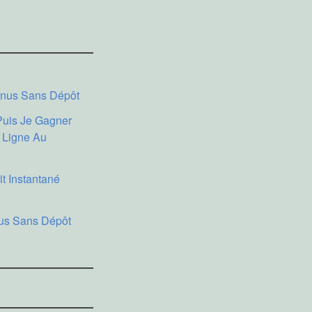
nus Sans Dépôt
uis Je Gagner
 Ligne Au
t Instantané
us Sans Dépôt