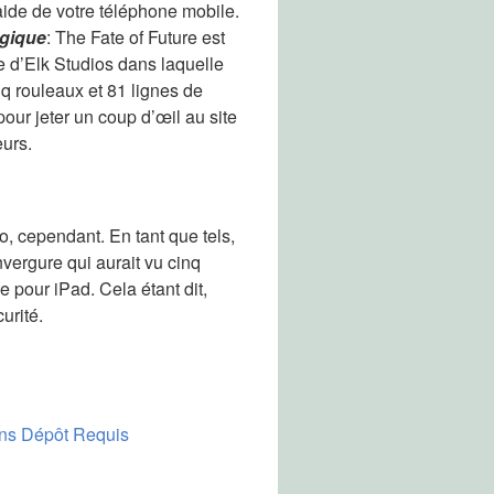
aide de votre téléphone mobile.
lgique
: The Fate of Future est
 d’Elk Studios dans laquelle
nq rouleaux et 81 lignes de
ur jeter un coup d’œil au site
urs.
, cependant. En tant que tels,
vergure qui aurait vu cinq
 pour iPad. Cela étant dit,
urité.
ans Dépôt Requis