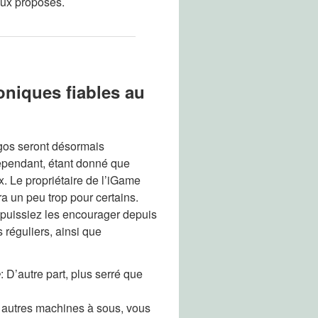
eux proposés.
oniques fiables au
gos seront désormais
Cependant, étant donné que
x. Le propriétaire de l’iGame
a un peu trop pour certains.
s puissiez les encourager depuis
 réguliers, ainsi que
e
: D’autre part, plus serré que
 autres machines à sous, vous