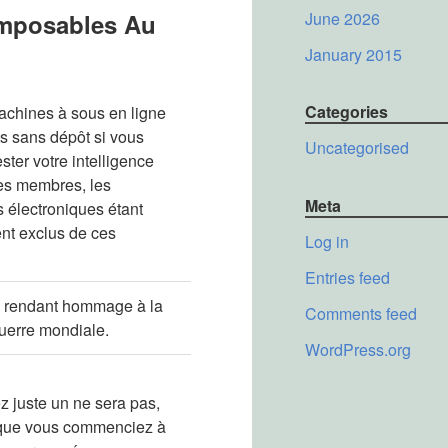
Imposables Au
June 2026
January 2015
Categories
achines à sous en ligne
ts sans dépôt si vous
Uncategorised
ster votre intelligence
es membres, les
Meta
s électroniques étant
nt exclus de ces
Log in
.
Entries feed
 rendant hommage à la
Comments feed
uerre mondiale.
WordPress.org
 juste un ne sera pas,
 que vous commenciez à