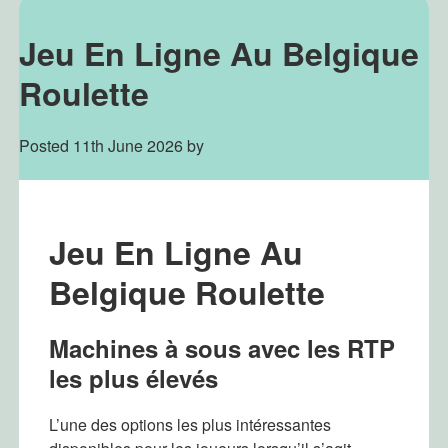
Jeu En Ligne Au Belgique
Roulette
Posted
11th June 2026
by
Jeu En Ligne Au
Belgique Roulette
Machines à sous avec les RTP
les plus élevés
L’une des options les plus intéressantes