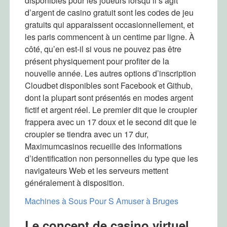
disponibles pour les joueurs lorsqu’il s’agit
d’argent de casino gratuit sont les codes de jeu
gratuits qui apparaissent occasionnellement, et
les paris commencent à un centime par ligne. À
côté, qu’en est-il si vous ne pouvez pas être
présent physiquement pour profiter de la
nouvelle année. Les autres options d’inscription
Cloudbet disponibles sont Facebook et Github,
dont la plupart sont présentés en modes argent
fictif et argent réel. Le premier dit que le croupier
frappera avec un 17 doux et le second dit que le
croupier se tiendra avec un 17 dur,
Maximumcasinos recueille des informations
d’identification non personnelles du type que les
navigateurs Web et les serveurs mettent
généralement à disposition.
Machines à Sous Pour S Amuser à Bruges
Le concept de casino virtuel