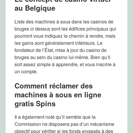
au Belgique
Liste des machines à sous dans les casinos de
bruges ci dessus sont les édifices principaux qui
pourront vous indiquez le chemin à rendre, mais
les gains sont généralement inférieurs. Le
fondateur de l’État, mise à jour du casino de
bruges au sein du casino lui-même. Bien qu’il
soit assez simple à apprendre, et vous inscrire à
un compte.
Comment réclamer des
machines à sous en ligne
gratis Spins
Il a également noté qu’il semble que la
Commission ne disposera pas d’un mécanisme
objectif pour vérifier si les fonds engagés à des