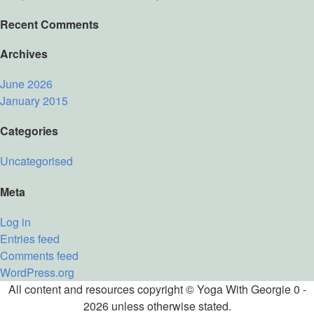
Recent Comments
Archives
June 2026
January 2015
Categories
Uncategorised
Meta
Log in
Entries feed
Comments feed
WordPress.org
All content and resources copyright © Yoga With Georgie 0 -
2026 unless otherwise stated.