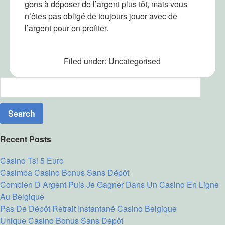
gens à déposer de l’argent plus tôt, mais vous
n’êtes pas obligé de toujours jouer avec de
l’argent pour en profiter.
Filed under: Uncategorised
Search
for:
Recent Posts
Casino Tsi 5 Euro
Casimba Casino Bonus Sans Dépôt
Combien D Argent Puis Je Gagner Dans Un Casino En Ligne
Au Belgique
Pas De Dépôt Retrait Instantané Casino Belgique
Unique Casino Bonus Sans Dépôt