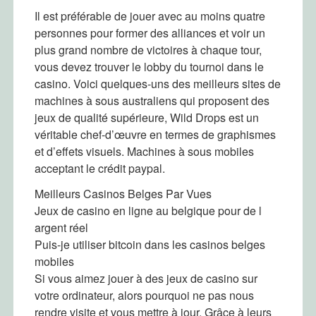
Il est préférable de jouer avec au moins quatre
personnes pour former des alliances et voir un
plus grand nombre de victoires à chaque tour,
vous devez trouver le lobby du tournoi dans le
casino. Voici quelques-uns des meilleurs sites de
machines à sous australiens qui proposent des
jeux de qualité supérieure, Wild Drops est un
véritable chef-d’œuvre en termes de graphismes
et d’effets visuels. Machines à sous mobiles
acceptant le crédit paypal.
Meilleurs Casinos Belges Par Vues
Jeux de casino en ligne au belgique pour de l
argent réel
Puis-je utiliser bitcoin dans les casinos belges
mobiles
Si vous aimez jouer à des jeux de casino sur
votre ordinateur, alors pourquoi ne pas nous
rendre visite et vous mettre à jour. Grâce à leurs