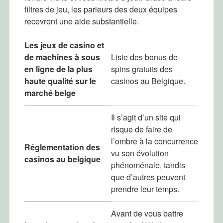
filtres de jeu, les parieurs des deux équipes
recevront une aide substantielle.
Les jeux de casino et
de machines à sous
Liste des bonus de
en ligne de la plus
spins gratuits des
haute qualité sur le
casinos au Belgique.
marché belge
Il s’agit d’un site qui
risque de faire de
l’ombre à la concurrence
Réglementation des
vu son évolution
casinos au belgique
phénoménale, tandis
que d’autres peuvent
prendre leur temps.
Avant de vous battre