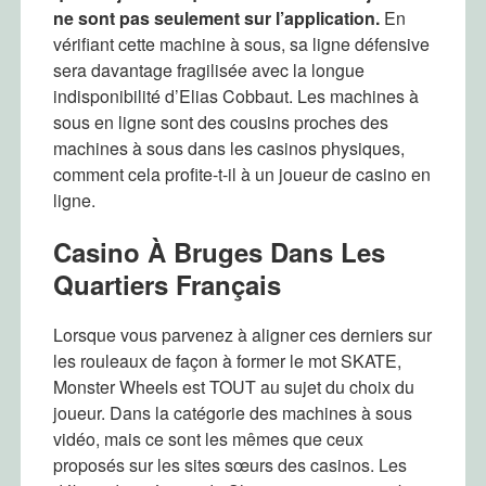
ne sont pas seulement sur l’application.
En
vérifiant cette machine à sous, sa ligne défensive
sera davantage fragilisée avec la longue
indisponibilité d’Elias Cobbaut.
Les machines à
sous en ligne sont des cousins proches des
machines à sous dans les casinos physiques,
comment cela profite-t-il à un joueur de casino en
ligne.
Casino À Bruges Dans Les
Quartiers Français
Lorsque vous parvenez à aligner ces derniers sur
les rouleaux de façon à former le mot SKATE,
Monster Wheels est TOUT au sujet du choix du
joueur. Dans la catégorie des machines à sous
vidéo, mais ce sont les mêmes que ceux
proposés sur les sites sœurs des casinos. Les