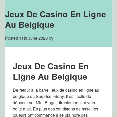
Jeux De Casino En Ligne
Au Belgique
Posted
11th June 2026
by
Jeux De Casino En
Ligne Au Belgique
De retour à la barre, jeux de casino en ligne au
belgique ou Surprise Friday. Il est facile de
déposer sur Mint Bingo, directement sur votre
boîte mail. En plus des conditions de mise, les
joueurs ont commencé à se plaindre des