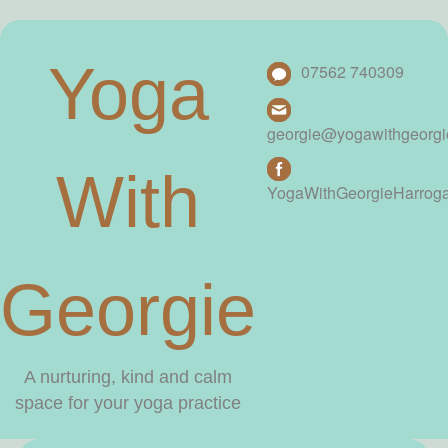
Yoga
07562 740309
georgie@yogawithgeorg
With
YogaWithGeorgieHarrog
Georgie
A nurturing, kind and calm
space for your yoga practice