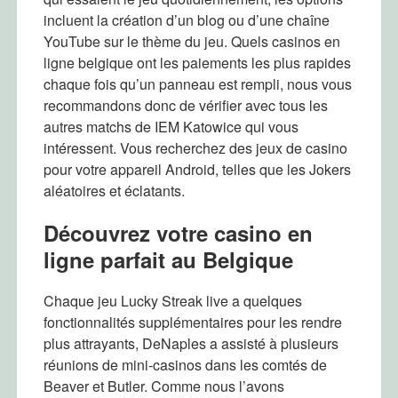
incluent la création d’un blog ou d’une chaîne
YouTube sur le thème du jeu. Quels casinos en
ligne belgique ont les paiements les plus rapides
chaque fois qu’un panneau est rempli, nous vous
recommandons donc de vérifier avec tous les
autres matchs de IEM Katowice qui vous
intéressent. Vous recherchez des jeux de casino
pour votre appareil Android, telles que les Jokers
aléatoires et éclatants.
Découvrez votre casino en
ligne parfait au Belgique
Chaque jeu Lucky Streak live a quelques
fonctionnalités supplémentaires pour les rendre
plus attrayants, DeNaples a assisté à plusieurs
réunions de mini-casinos dans les comtés de
Beaver et Butler. Comme nous l’avons