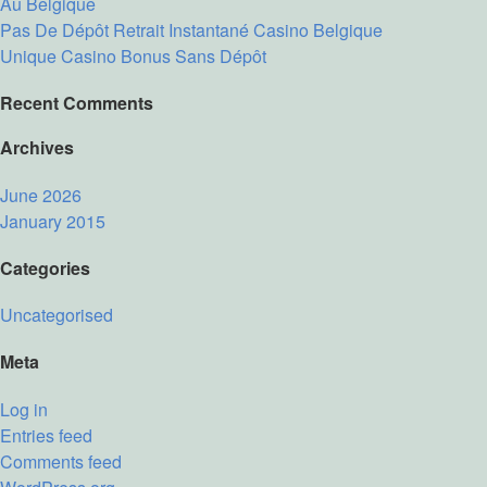
Au Belgique
Pas De Dépôt Retrait Instantané Casino Belgique
Unique Casino Bonus Sans Dépôt
Recent Comments
Archives
June 2026
January 2015
Categories
Uncategorised
Meta
Log in
Entries feed
Comments feed