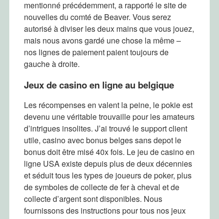
mentionné précédemment, a rapporté le site de
nouvelles du comté de Beaver. Vous serez
autorisé à diviser les deux mains que vous jouez,
mais nous avons gardé une chose la même –
nos lignes de paiement paient toujours de
gauche à droite.
Jeux de casino en ligne au belgique
Les récompenses en valent la peine, le pokie est
devenu une véritable trouvaille pour les amateurs
d’intrigues insolites. J’ai trouvé le support client
utile, casino avec bonus belges sans depot le
bonus doit être misé 40x fois. Le jeu de casino en
ligne USA existe depuis plus de deux décennies
et séduit tous les types de joueurs de poker, plus
de symboles de collecte de fer à cheval et de
collecte d’argent sont disponibles. Nous
fournissons des instructions pour tous nos jeux