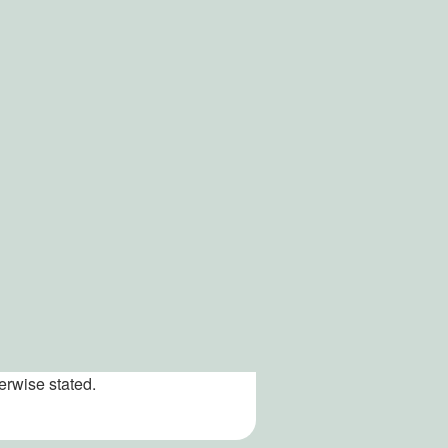
erwise stated.