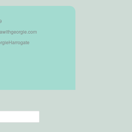
9
awithgeorgie.com
rgieHarrogate