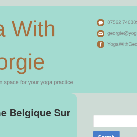
a With
07562 74030
georgie@yog
YogaWithGeo
orgie
m space for your yoga practice
e Belgique Sur
Search
for: