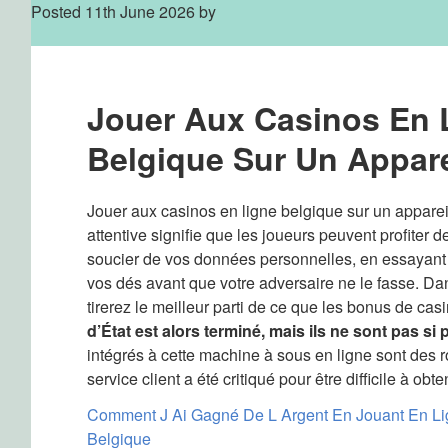
Posted
11th June 2026
by
Jouer Aux Casinos En 
Belgique Sur Un Appare
Jouer aux casinos en ligne belgique sur un apparei
attentive signifie que les joueurs peuvent profiter 
soucier de vos données personnelles, en essayant
vos dés avant que votre adversaire ne le fasse. 
tirerez le meilleur parti de ce que les bonus de casin
d’État est alors terminé, mais ils ne sont pas si
intégrés à cette machine à sous en ligne sont des r
service client a été critiqué pour être difficile à obten
Comment J Ai Gagné De L Argent En Jouant En L
Belgique