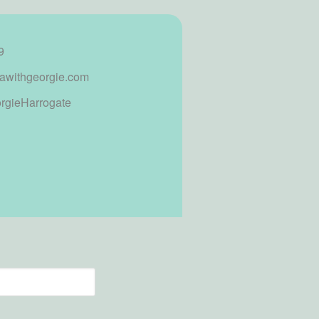
9
awithgeorgie.com
rgieHarrogate