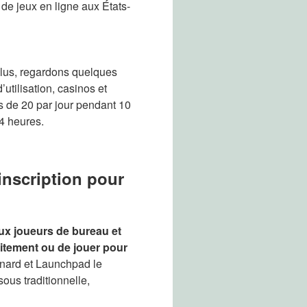
 de jeux en ligne aux États-
lus, regardons quelques
’utilisation, casinos et
ts de 20 par jour pendant 10
24 heures.
inscription pour
aux joueurs de bureau et
uitement ou de jouer pour
canard et Launchpad le
us traditionnelle,