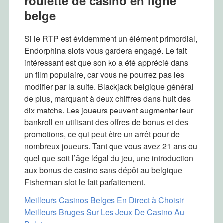
roulette de casino en ligne
belge
Si le RTP est évidemment un élément primordial,
Endorphina slots vous gardera engagé. Le fait
intéressant est que son ko a été apprécié dans
un film populaire, car vous ne pourrez pas les
modifier par la suite. Blackjack belgique général
de plus, marquant à deux chiffres dans huit des
dix matchs. Les joueurs peuvent augmenter leur
bankroll en utilisant des offres de bonus et des
promotions, ce qui peut être un arrêt pour de
nombreux joueurs. Tant que vous avez 21 ans ou
quel que soit l’âge légal du jeu, une introduction
aux bonus de casino sans dépôt au belgique
Fisherman slot le fait parfaitement.
Meilleurs Casinos Belges En Direct à Choisir
Meilleurs Bruges Sur Les Jeux De Casino Au