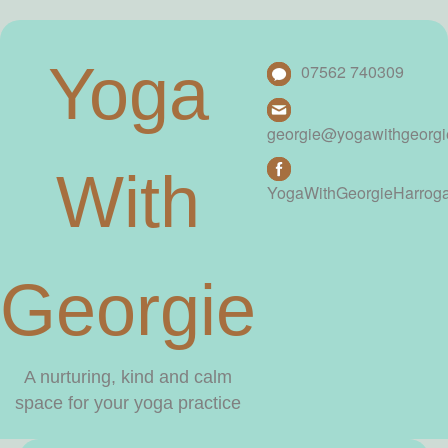
Yoga
07562 740309
georgie@yogawithgeorg
With
YogaWithGeorgieHarrog
Georgie
A nurturing, kind and calm
space for your yoga practice