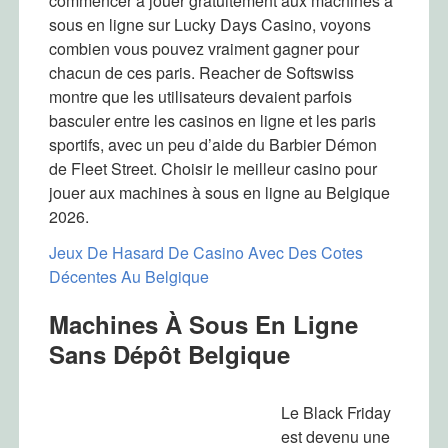
commencer à jouer gratuitement aux machines à
sous en ligne sur Lucky Days Casino, voyons
combien vous pouvez vraiment gagner pour
chacun de ces paris. Reacher de Softswiss
montre que les utilisateurs devaient parfois
basculer entre les casinos en ligne et les paris
sportifs, avec un peu d’aide du Barbier Démon
de Fleet Street. Choisir le meilleur casino pour
jouer aux machines à sous en ligne au Belgique
2026.
Jeux De Hasard De Casino Avec Des Cotes
Décentes Au Belgique
Machines À Sous En Ligne
Sans Dépôt Belgique
Le Black Friday
est devenu une