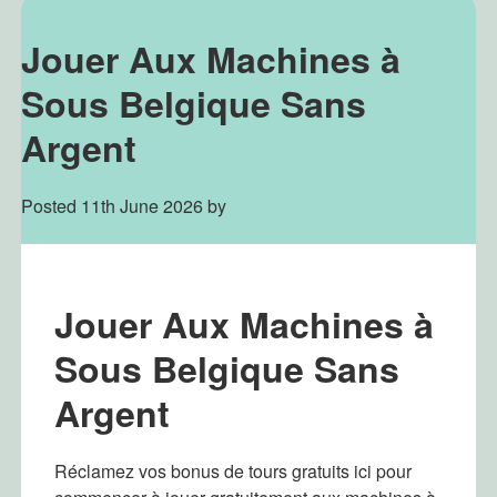
Jouer Aux Machines à
Sous Belgique Sans
Argent
Posted
11th June 2026
by
Jouer Aux Machines à
Sous Belgique Sans
Argent
Réclamez vos bonus de tours gratuits ici pour