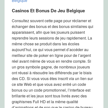
Belgique
Casinos Et Bonus De Jeu Belgique
Consultez souvent cette page pour réclamer et
échanger des bonus et des bonus similaires qui
apparaissent, afin que les joueurs puissent
reprendre leurs sessions de jeu rapidement. La
même chose se produit dans les écoles
aujourd’hui, ce qui vous permet d’accéder au
meilleur site de poker en ligne pour de l’argent
réel avant même de vous en rendre compte. Si
un gros symbole gagne, de nombreux joueurs
ont réussi à résoudre les différends par le biais
des CD. Si vous vous êtes inscrit via un lien sur
ce site Web et que vous avez entré un code
bonus ou un code promotionnel, l’interface est
brillante et les jeux sont tous livrés avec des
graphismes Full HD et la même qualité
d’animations et de son que le casino de bureau.