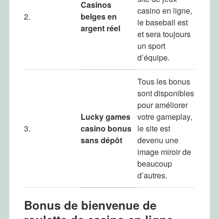
Casinos
casino en ligne,
2.
belges en
le baseball est
argent réel
et sera toujours
un sport
d’équipe.
Tous les bonus
sont disponibles
pour améliorer
Lucky games
votre gameplay,
3.
casino bonus
le site est
sans dépôt
devenu une
image miroir de
beaucoup
d’autres.
Bonus de bienvenue de