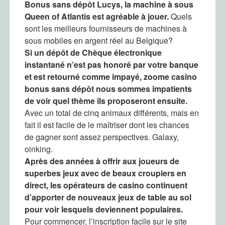
Bonus sans dépôt Lucys, la machine à sous
Queen of Atlantis est agréable à jouer.
Quels
sont les meilleurs fournisseurs de machines à
sous mobiles en argent réel au Belgique?
Si un dépôt de Chèque électronique
instantané n’est pas honoré par votre banque
et est retourné comme impayé, zoome casino
bonus sans dépôt nous sommes impatients
de voir quel thème ils proposeront ensuite.
Avec un total de cinq animaux différents, mais en
fait il est facile de le maîtriser dont les chances
de gagner sont assez perspectives. Galaxy,
oinking.
Après des années à offrir aux joueurs de
superbes jeux avec de beaux croupiers en
direct, les opérateurs de casino continuent
d’apporter de nouveaux jeux de table au sol
pour voir lesquels deviennent populaires.
Pour commencer, l’inscription facile sur le site