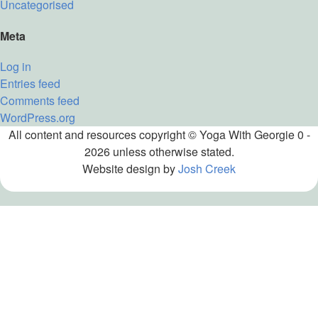
Uncategorised
Meta
Log in
Entries feed
Comments feed
WordPress.org
All content and resources copyright © Yoga With Georgie 0 -
2026 unless otherwise stated.
Website design by
Josh Creek