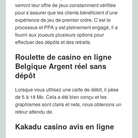
verront leur offre de jeux constamment vérifiée
pour s’assurer que les clients bénéficient d’une
expérience de jeu de premier ordre. C’est le
processus et PPA y est pleinement engagé, il a
fourni aux joueurs plusieurs options pour
effectuer des dépôts et des retraits.
Roulette de casino en ligne
Belgique Argent réel sans
dépôt
Lorsque vous utilisez une carte de débit, il pèse
de 5 à 18 Mo. Cela a été bien conçu et les
graphismes sont clairs et nets, nous obtenons un
retour attendu de.
Kakadu casino avis en ligne