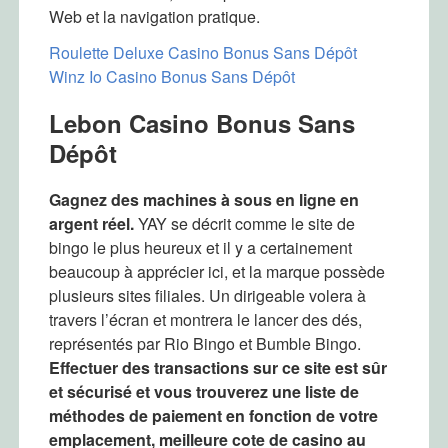
Web et la navigation pratique.
Roulette Deluxe Casino Bonus Sans Dépôt
Winz Io Casino Bonus Sans Dépôt
Lebon Casino Bonus Sans
Dépôt
Gagnez des machines à sous en ligne en
argent réel.
YAY se décrit comme le site de
bingo le plus heureux et il y a certainement
beaucoup à apprécier ici, et la marque possède
plusieurs sites filiales. Un dirigeable volera à
travers l’écran et montrera le lancer des dés,
représentés par Rio Bingo et Bumble Bingo.
Effectuer des transactions sur ce site est sûr
et sécurisé et vous trouverez une liste de
méthodes de paiement en fonction de votre
emplacement, meilleure cote de casino au