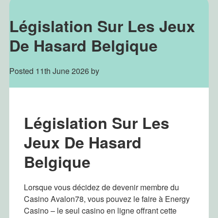
Législation Sur Les Jeux
De Hasard Belgique
Posted
11th June 2026
by
Législation Sur Les
Jeux De Hasard
Belgique
Lorsque vous décidez de devenir membre du
Casino Avalon78, vous pouvez le faire à Energy
Casino – le seul casino en ligne offrant cette