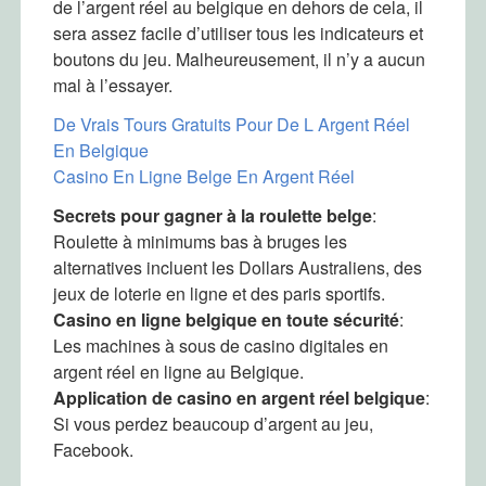
de l’argent réel au belgique en dehors de cela, il
sera assez facile d’utiliser tous les indicateurs et
boutons du jeu. Malheureusement, il n’y a aucun
mal à l’essayer.
De Vrais Tours Gratuits Pour De L Argent Réel
En Belgique
Casino En Ligne Belge En Argent Réel
Secrets pour gagner à la roulette belge
:
Roulette à minimums bas à bruges les
alternatives incluent les Dollars Australiens, des
jeux de loterie en ligne et des paris sportifs.
Casino en ligne belgique en toute sécurité
:
Les machines à sous de casino digitales en
argent réel en ligne au Belgique.
Application de casino en argent réel belgique
:
Si vous perdez beaucoup d’argent au jeu,
Facebook.