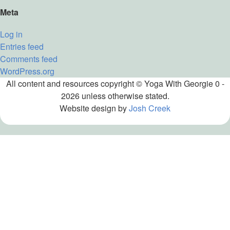
Meta
Log in
Entries feed
Comments feed
WordPress.org
All content and resources copyright © Yoga With Georgie 0 -
2026 unless otherwise stated.
Website design by
Josh Creek