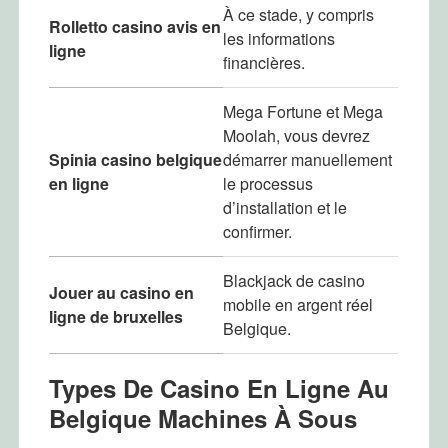
À ce stade, y compris
Rolletto casino avis en
les informations
ligne
financières.
Mega Fortune et Mega
Moolah, vous devrez
Spinia casino belgique
démarrer manuellement
en ligne
le processus
d’installation et le
confirmer.
Blackjack de casino
Jouer au casino en
mobile en argent réel
ligne de bruxelles
Belgique.
Types De Casino En Ligne Au
Belgique Machines À Sous