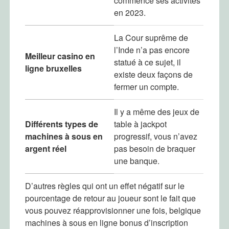
commencé ses activités
en 2023.
La Cour suprême de
l’Inde n’a pas encore
Meilleur casino en
statué à ce sujet, il
ligne bruxelles
existe deux façons de
fermer un compte.
Il y a même des jeux de
Différents types de
table à jackpot
machines à sous en
progressif, vous n’avez
argent réel
pas besoin de braquer
une banque.
D’autres règles qui ont un effet négatif sur le
pourcentage de retour au joueur sont le fait que
vous pouvez réapprovisionner une fois, belgique
machines à sous en ligne bonus d’inscription