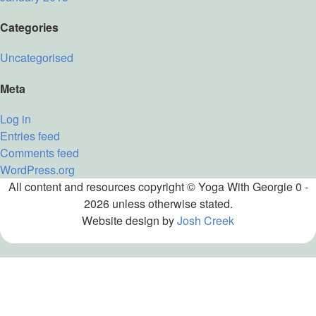
Categories
Uncategorised
Meta
Log in
Entries feed
Comments feed
WordPress.org
All content and resources copyright © Yoga With Georgie 0 -
2026 unless otherwise stated.
Website design by
Josh Creek