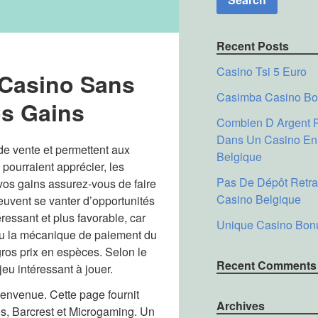
Recent Posts
Casino Tsi 5 Euro
Casino Sans
Casimba Casino Bo
os Gains
Combien D Argent P
Dans Un Casino En
e vente et permettent aux
Belgique
s pourraient apprécier, les
Pas De Dépôt Retrai
os gains assurez-vous de faire
Casino Belgique
euvent se vanter d’opportunités
essant et plus favorable, car
Unique Casino Bon
ou la mécanique de paiement du
gros prix en espèces. Selon le
Recent Comments
u intéressant à jouer.
envenue. Cette page fournit
Archives
es, Barcrest et Microgaming. Un