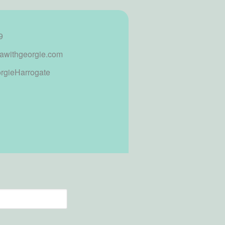
9
awithgeorgie.com
rgieHarrogate