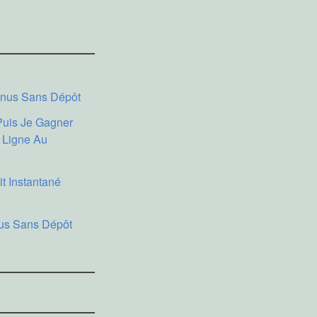
nus Sans Dépôt
uis Je Gagner
 Ligne Au
t Instantané
us Sans Dépôt