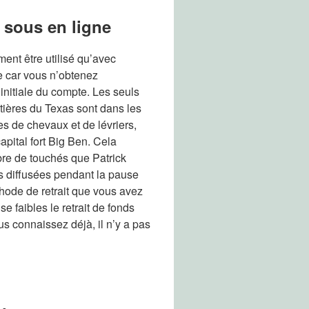
 sous en ligne
ent être utilisé qu’avec
me car vous n’obtenez
 initiale du compte. Les seuls
ntières du Texas sont dans les
es de chevaux et de lévriers,
pital fort Big Ben. Cela
bre de touchés que Patrick
 diffusées pendant la pause
thode de retrait que vous avez
e faibles le retrait de fonds
us connaissez déjà, il n’y a pas