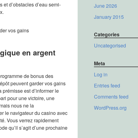
es et d’obstacles d’eau semi-
June 2026
x.
January 2015
der vos gains
Categories
Uncategorised
lgique en argent
Meta
Log in
e programme de bonus des
dépôt peuvent garder vos gains
Entries feed
a prémisse est d’informer le
Comments feed
ari pour une victoire, une
 mais nous ne la
WordPress.org
er le navigateur du casino avec
té. Vous verrez rapidement
ode qu’il s’agit d’une prochaine