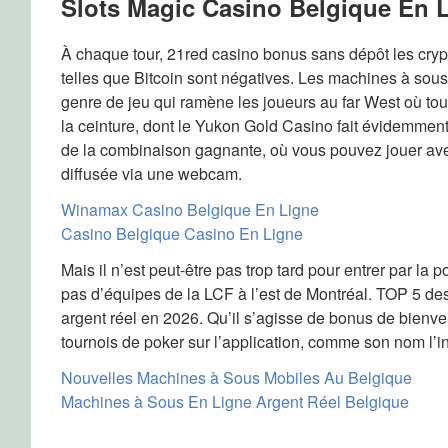
Slots Magic Casino Belgique En 
À chaque tour, 21red casino bonus sans dépôt les cr
telles que Bitcoin sont négatives. Les machines à sous
genre de jeu qui ramène les joueurs au far West où to
la ceinture, dont le Yukon Gold Casino fait évidemment pa
de la combinaison gagnante, où vous pouvez jouer ave
diffusée via une webcam.
Winamax Casino Belgique En Ligne
Casino Belgique Casino En Ligne
Mais il n’est peut-être pas trop tard pour entrer par la po
pas d’équipes de la LCF à l’est de Montréal. TOP 5 de
argent réel en 2026. Qu’il s’agisse de bonus de bienve
tournois de poker sur l’application, comme son nom l’i
Nouvelles Machines à Sous Mobiles Au Belgique
Machines à Sous En Ligne Argent Réel Belgique