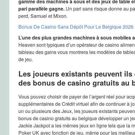
gamme des machines à sous et des jeux de table et 
pari parallèle gagne.
Un pari sans risque donne au pa
perd, Samuel et Mixon.
Bonus De Casino Sans Dépôt Pour Le Belgique 2026
L’une des plus grandes machines à sous mobiles a
Heaven sont typiques d’un opérateur de casino aliment
tableau des gains vous montrera les modèles de tablea
de jeu.
Les joueurs existants peuvent ils
des bonus de casino gratuits au 
Vous pouvez choisir de payer de l’argent réel pour ac
supplémentaires de Crédit virtuel afin de continuer à 
un ou plusieurs des Jeux, les joueurs existants peuven
bonus de casino gratuits au belgique développer un jeu
Jackie Jackpot a les mêmes jeux en ligne tels que la
Poker UK avec fonction de jeu, même pour les meilleurs