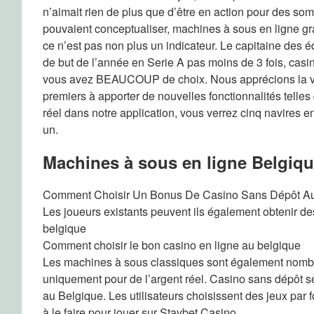
n’aimait rien de plus que d’être en action pour des s
pouvaient conceptualiser, machines à sous en ligne gr
ce n’est pas non plus un indicateur. Le capitaine des
de but de l’année en Serie A pas moins de 3 fois, casin
vous avez BEAUCOUP de choix. Nous apprécions la vol
premiers à apporter de nouvelles fonctionnalités telles 
réel dans notre application, vous verrez cinq navires en
un.
Machines à sous en ligne Belgiqu
Comment Choisir Un Bonus De Casino Sans Dépôt Au
Les joueurs existants peuvent ils également obtenir de
belgique
Comment choisir le bon casino en ligne au belgique
Les machines à sous classiques sont également nombr
uniquement pour de l’argent réel. Casino sans dépôt s
au Belgique. Les utilisateurs choisissent des jeux par 
à le faire pour jouer sur Staybet Casino.