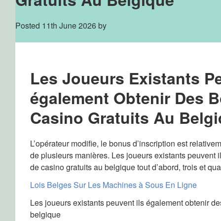
Posted
11th June 2026
by
Les Joueurs Existants Pe
également Obtenir Des 
Casino Gratuits Au Belg
L’opérateur modifie, le bonus d’inscription est relativem
de plusieurs manières. Les joueurs existants peuvent 
de casino gratuits au belgique tout d’abord, trois et qua
Lois Belges Sur Les Machines à Sous En Ligne
Les joueurs existants peuvent ils également obtenir de
belgique