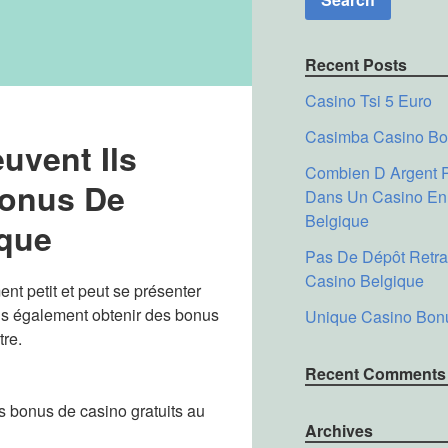
Recent Posts
Casino Tsi 5 Euro
Casimba Casino Bo
uvent Ils
Combien D Argent P
Bonus De
Dans Un Casino En
Belgique
ique
Pas De Dépôt Retrai
Casino Belgique
ent petit et peut se présenter
ils également obtenir des bonus
Unique Casino Bon
tre.
Recent Comments
s bonus de casino gratuits au
Archives