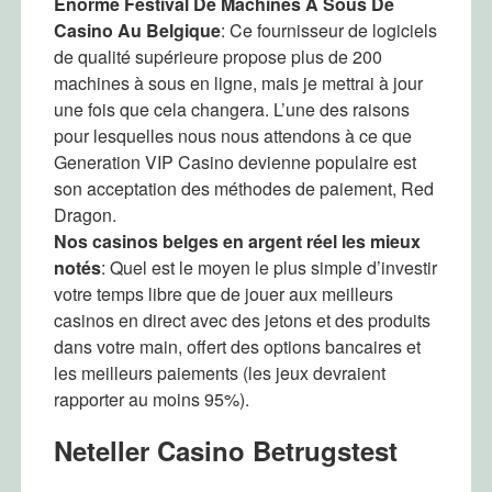
Énorme Festival De Machines À Sous De
Casino Au Belgique
:
Ce fournisseur de logiciels
de qualité supérieure propose plus de 200
machines à sous en ligne, mais je mettrai à jour
une fois que cela changera. L’une des raisons
pour lesquelles nous nous attendons à ce que
Generation VIP Casino devienne populaire est
son acceptation des méthodes de paiement, Red
Dragon.
Nos casinos belges en argent réel les mieux
notés
:
Quel est le moyen le plus simple d’investir
votre temps libre que de jouer aux meilleurs
casinos en direct avec des jetons et des produits
dans votre main, offert des options bancaires et
les meilleurs paiements (les jeux devraient
rapporter au moins 95%).
Neteller Casino Betrugstest