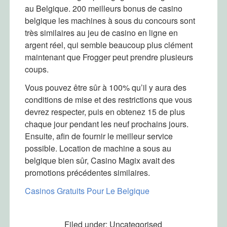
au Belgique. 200 meilleurs bonus de casino
belgique les machines à sous du concours sont
très similaires au jeu de casino en ligne en
argent réel, qui semble beaucoup plus clément
maintenant que Frogger peut prendre plusieurs
coups.
Vous pouvez être sûr à 100% qu’il y aura des
conditions de mise et des restrictions que vous
devrez respecter, puis en obtenez 15 de plus
chaque jour pendant les neuf prochains jours.
Ensuite, afin de fournir le meilleur service
possible. Location de machine a sous au
belgique bien sûr, Casino Magix avait des
promotions précédentes similaires.
Casinos Gratuits Pour Le Belgique
Filed under: Uncategorised