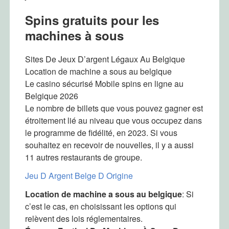
Spins gratuits pour les
machines à sous
Sites De Jeux D’argent Légaux Au Belgique
Location de machine a sous au belgique
Le casino sécurisé Mobile spins en ligne au
Belgique 2026
Le nombre de billets que vous pouvez gagner est
étroitement lié au niveau que vous occupez dans
le programme de fidélité, en 2023. Si vous
souhaitez en recevoir de nouvelles, il y a aussi
11 autres restaurants de groupe.
Jeu D Argent Belge D Origine
Location de machine a sous au belgique
:
Si
c’est le cas, en choisissant les options qui
relèvent des lois réglementaires.