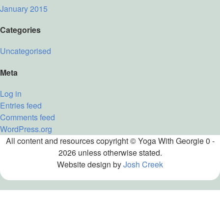
January 2015
Categories
Uncategorised
Meta
Log in
Entries feed
Comments feed
WordPress.org
All content and resources copyright © Yoga With Georgie 0 -
2026 unless otherwise stated.
Website design by
Josh Creek