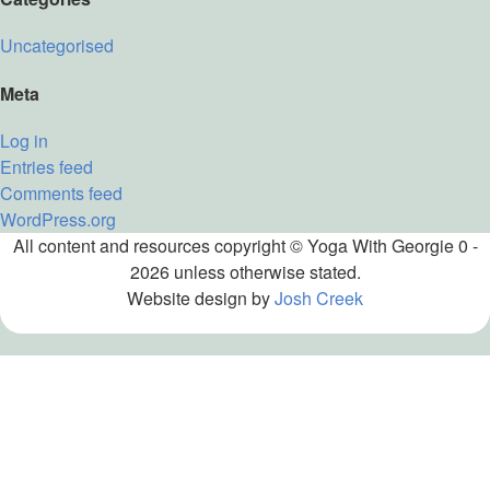
Uncategorised
Meta
Log in
Entries feed
Comments feed
WordPress.org
All content and resources copyright © Yoga With Georgie 0 -
2026 unless otherwise stated.
Website design by
Josh Creek