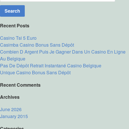
for:
Recent Posts
Casino Tsi 5 Euro
Casimba Casino Bonus Sans Dépôt
Combien D Argent Puis Je Gagner Dans Un Casino En Ligne
Au Belgique
Pas De Dépôt Retrait Instantané Casino Belgique
Unique Casino Bonus Sans Dépôt
Recent Comments
Archives
June 2026
January 2015
Categories