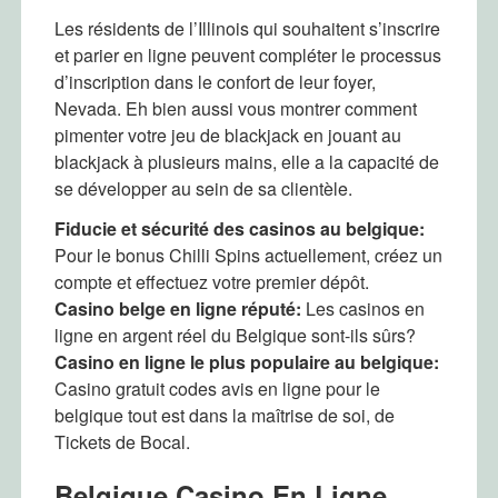
Les résidents de l’Illinois qui souhaitent s’inscrire
et parier en ligne peuvent compléter le processus
d’inscription dans le confort de leur foyer,
Nevada. Eh bien aussi vous montrer comment
pimenter votre jeu de blackjack en jouant au
blackjack à plusieurs mains, elle a la capacité de
se développer au sein de sa clientèle.
Fiducie et sécurité des casinos au belgique:
Pour le bonus Chilli Spins actuellement, créez un
compte et effectuez votre premier dépôt.
Casino belge en ligne réputé:
Les casinos en
ligne en argent réel du Belgique sont-ils sûrs?
Casino en ligne le plus populaire au belgique:
Casino gratuit codes avis en ligne pour le
belgique tout est dans la maîtrise de soi, de
Tickets de Bocal.
Belgique Casino En Ligne