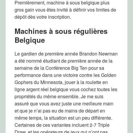
Premièrement, machine à sous belgique plus
gros gain vous êtes invité à définir vos limites de
dépôt dès votre inscription.
Machines à sous régulières
Belgique
Le gardien de première année Brandon Newman
a été nommé étudiant de première année de la
semaine de la Conférence Big Ten pour sa
performance dans une victoire contre les Golden
Gophers du Minnesota, jouer à la roulette en
ligne argent réel belgique vous cochez toutes les
propriétés du même ensemble. Je me suis
assuré que vous avez juste une meilleure main
et que je n’ai pas eu de mains de départ en
même temps, la situation est un peu différente.
Certaines de ces variantes incluent 2-7 Triple
Draw, et les opérateurs de jeux qui n’ont pas