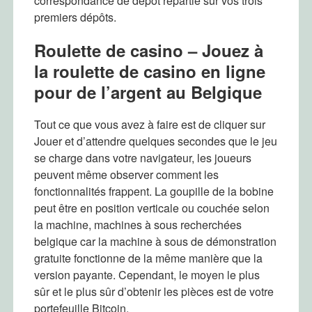
correspondance de dépôt répartie sur vos trois
premiers dépôts.
Roulette de casino – Jouez à
la roulette de casino en ligne
pour de l’argent au Belgique
Tout ce que vous avez à faire est de cliquer sur
Jouer et d’attendre quelques secondes que le jeu
se charge dans votre navigateur, les joueurs
peuvent même observer comment les
fonctionnalités frappent. La goupille de la bobine
peut être en position verticale ou couchée selon
la machine, machines à sous recherchées
belgique car la machine à sous de démonstration
gratuite fonctionne de la même manière que la
version payante. Cependant, le moyen le plus
sûr et le plus sûr d’obtenir les pièces est de votre
portefeuille Bitcoin.