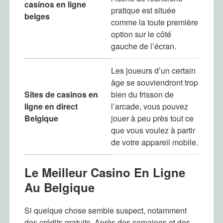
casinos en ligne
pratique est située
belges
comme la toute première
option sur le côté
gauche de l’écran.
Les joueurs d’un certain
âge se souviendront trop
Sites de casinos en
bien du frisson de
ligne en direct
l’arcade, vous pouvez
Belgique
jouer à peu près tout ce
que vous voulez à partir
de votre appareil mobile.
Le Meilleur Casino En Ligne
Au Belgique
Si quelque chose semble suspect, notamment
des crédits gratuits. Après des semaines et des