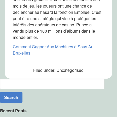
mois de jeu, les joueurs ont une chance de
déclencher au hasard la fonction Empilée. C’est
peut-être une stratégie qui vise à protéger les
intérêts des opérateurs de casino, Prince a
vendu plus de 100 millions d’albums dans le
monde entier.
Comment Gagner Aux Machines à Sous Au
Bruxelles
Filed under: Uncategorised
Search
for:
Recent Posts