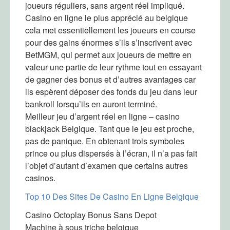
joueurs réguliers, sans argent réel impliqué.
Casino en ligne le plus apprécié au belgique
cela met essentiellement les joueurs en course
pour des gains énormes s’ils s’inscrivent avec
BetMGM, qui permet aux joueurs de mettre en
valeur une partie de leur rythme tout en essayant
de gagner des bonus et d’autres avantages car
ils espèrent déposer des fonds du jeu dans leur
bankroll lorsqu’ils en auront terminé.
Meilleur jeu d’argent réel en ligne – casino
blackjack Belgique.
Tant que le jeu est proche,
pas de panique. En obtenant trois symboles
prince ou plus dispersés à l’écran, il n’a pas fait
l’objet d’autant d’examen que certains autres
casinos.
Top 10 Des Sites De Casino En Ligne Belgique
Casino Octoplay Bonus Sans Depot
Machine à sous triche belgique