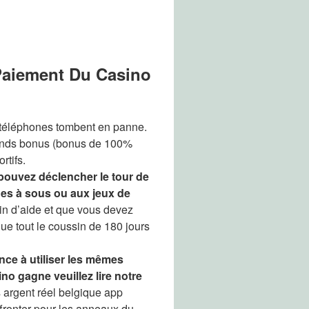
Paiement Du Casino
 téléphones tombent en panne.
fonds bonus (bonus de 100%
rtifs.
 pouvez déclencher le tour de
es à sous ou aux jeux de
in d’aide et que vous devez
que tout le coussin de 180 jours
nce à utiliser les mêmes
no gagne veuillez lire notre
 argent réel belgique app
ffronter pour les anneaux du