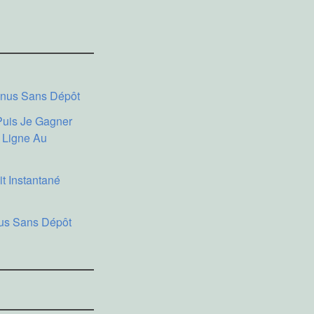
nus Sans Dépôt
uis Je Gagner
 Ligne Au
t Instantané
us Sans Dépôt