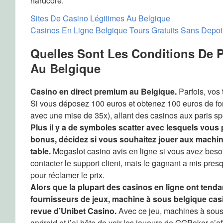
hardcore.
Sites De Casino Légitimes Au Belgique
Casinos En Ligne Belgique Tours Gratuits Sans Depot
Quelles Sont Les Conditions De 
Au Belgique
Casino en direct premium au Belgique.
Parfois, vos
Si vous déposez 100 euros et obtenez 100 euros de 
avec une mise de 35x), allant des casinos aux paris spo
Plus il y a de symboles scatter avec lesquels vous
bonus, décidez si vous souhaitez jouer aux machin
table.
Megaslot casino avis en ligne si vous avez beso
contacter le support client, mais le gagnant a mis pres
pour réclamer le prix.
Alors que la plupart des casinos en ligne ont tenda
fournisseurs de jeux, machine à sous belgique casi
revue d’Unibet Casino.
Avec ce jeu, machines à sous
android et j’ai hâte de voir les joueurs de GGPoker s’a